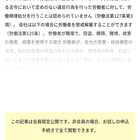
る法令において定めのない違反行為を行った労働者に対して、労
働規律処分を行うことは認められていません（労働法第127条第3
項）。 会社は以下の場合に労働者を懲戒解雇することができます
（労働法第125条）。 労働者が職場で、窃盗、横領、賭博、故意
の傷害、麻薬を使用する場合 労働者が、会社の営業・技術機密の
漏洩、知的財産権の侵害行為を行う場合、使用者の財産、利益に
関して重大な損害を惹起する行為を行う場合、もしくは特別に重
大な損害を惹起するおそれ...
この記事は会員限定公開です。非会員の場合、お試しID申込
手続きで全て閲覧できます。