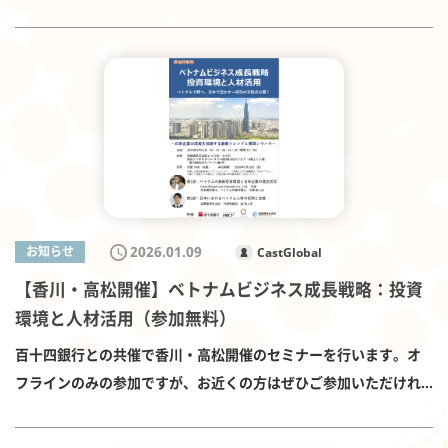
Chidori Hospitality 齋藤 壮 CEO Capichi 森 大樹 CEO 質疑応
主催の「2025年度 海外法務セミナー」にゲスト講師として登壇し
答および会場参加者限定ネットワーキングも予定されています。
ます。 本セミナーでは、今後20年間の成長目標を掲げるベトナム
人口1億人・高成長市場の実像 ベトナム・スタートアップエコシス
の投資環境の変化や法改正のポイント、日系企業の進出動向、現
テムの現状 日本企業が陥りやすい法務・規制上の落とし穴 成功事
地ビジネスで留意すべき法的リスクを、経済政策の視点も踏まえ
例に共通する進出モデル 投資家・支援機関が見るべきポイント ベ
て分かりやすく解説します。 開催概要は以下のとおりです。 テー
トナム市場は確かに魅力的です。しかし、制度・商習慣・スピー
マ：経済政策から読み解く ベトナム投資の魅力とリスク 日時：
ド感は日本と大きく異なります。 本セミナーでは、実務視点から
2026年3月24日（火）14:00～15:30 会場：神戸国際会館セミナー
「何に注意し、どのように戦うべきか」を具体的に解説いたしま
ハウス 802・803会議室（神戸市中央区御幸通8-1-6） 定員：約50
す。 詳細は以下よりご確認ください。 イベント詳細PDFはこちら
名（先着順） 参加費：無料 申込方法：神戸市イベントページ（お
2026.01.09
お知らせ
CastGlobal
皆様のご参加をお待ちしております。 【お申込みはこちら】
でかけKOBE）よりお申し込み 申込みはこちら ゲスト講師とし
https://forms.office.com/r/94x60G1kxP ※オンライン参加で
【香川・高松開催】ベトナムビジネス成長戦略：投資
て弊所の代表が登壇致します。 ゲスト講師：弁護士法人キャスト
お申込みいただいた方には後日アクセスURL等をメールでお知ら
環境と人材活用（参加無料）
グローバル パートナー／Cast Global Law Vietnam Co., Ltd 代
せいたします。
表弁護士 工藤 拓人（神戸市海外ビジネスサポートデスク） 常任
百十四銀行との共催で香川・高松開催のセミナーを行います。オ
講師：弁護士法人東町法律事務所 芳田 栄二 弁護士／名倉 大貴
フラインのみの参加ですが、お近くの方はぜひご参加いただけれ
弁護士 監修：神戸市海外ビジネスセンター 顧問 村元 四郎 主
ば幸いです。 日時：2026年1月21日（水）14:30～16:00（開場
催：神戸市海外ビジネスセンター、ひょうご・神戸国際ビジネス
14:00） 会場：情報通信交流館 e-とぴあ・かがわ 高松シンボルタ