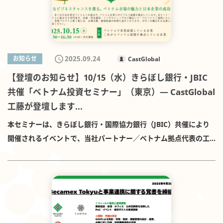
の先端技術を実装する計画です。設計はスタジオ・アネッタイが
担当しています。 7Bridgesの外部連携実績 7Bridgesは Zero
Waste Mission を掲げ、環境配慮の取り組みを進めております。
直近では、World Bank（世銀）支援のSEA-MaPアクセラレータ
2025.09.24
お知らせ
CastGlobal
（Start2 Group運営）とMOUを締結し、循環型プラスチック領域
【登壇のお知らせ】10/15（水）きらぼし銀行・JBIC
等でスタートアップとのPoCを加速しています。 公募の概要 対象
共催「ベトナム投資セミナー」（東京）— CastGlobal
分野：再エネ/省エネ（屋上ソーラー・BESS・空調最適化 等）／
工藤が登壇します...
水循環・排水再利用／エコ建材・低VOC／食品副産物・有機ごみ
のアップサイクル／プラスチック再資源化／環境データ可視化・
本セミナーは、きらぼし銀行・国際協力銀行（JBIC）共催により
IoT・行動設計 ほか 選定の考え方：普及可能性・社会的要請・安
開催されるイベントで、当社パートナー／ベトナム拠点代表の工
全性/法令適合・3〜6か月でのPoC実装・撤去容易性・効果測定
藤 拓人が登壇いたします。 当社主催ではありませんので、参加受
KPIの明確さを重視します。 ベトナム未進出歓迎：OAVが現地実
付・運営は主催者にて行われます。日本企業のベトナム進出・
装・制度対応を伴走します。 詳細は以下から（OAVWebサイト）
M&Aの最新動向を、実務に役立つ観点からコンパクトに解説しま
https://outbound-axis.com/news/7bridges-becamex-
す。 以下のとおりセミナーを開催します。 日時：2025年10月15
tokyu-midori-park-partner-call/ 応募方法 締切：10月5日
日（水）14:30～16:30（14:00受付開始） 会場：東京商工会議所
（日） 提出先：OAV（メール kudo@outbound-axis.com ／ま
5階 Room A1（東京都千代田区丸の内3-2-2／丸の内二重橋ビル）