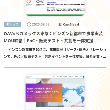
たは問い合わせから） 記載事項：①企業情報 ②商品・技術概要 ③
参加費：無料 定員：50名（先着順） 詳細（ご案内チラシ）：PDF
ベトナムでの展開状況 ④実証アイデア（仮説KPI・必要設備・安
を開く ベトナム投資の魅力・課題と、JBIC-地域金融機関の連携
全要件 等）※複数社と協議中のため、採否は個別判断となりま
による進出支援 登壇：安居院 徹 氏（国際協力銀行 ベトナム・
2025.09.03
お知らせ
CastGlobal
す。将来プロジェクトでの連携機会もございます。 関係者
ASEAN広域連携担当チーフアドバイザー／ハノイ首席駐在員） ベ
7Bridges Brewing Company（ベトナム・ダナン）：クラフトブ
OAV×べカメックス東急：ビンズン新都市で事業実装
トナムにおける日系企業の進出方法・M&Aの最新状況 登壇：工藤
ルワリー／Zero Waste Mission Becamex Tokyu（MIDORI
MOU締結｜PoC・販売テスト・共創を一体支援
拓人（弁護士法人キャストグローバル パートナー／CastGlobal
PARK）：ビンズン新都市の都市開発 スタジオ・アネッタイ
Law Vietnam Co., Ltd. 代表） 日本企業のベトナム進出事例 登
— ビンズン新都市を起点に、都市開発リソース×遵法オペレーショ
（studio anettai）：環境配慮設計・ビジュアライゼーション
壇：紺野 由祐 氏（Kiraboshi Business Consulting Vietnam
ンで、PoC／販売テスト／共創イベントを一体支援。日系企業・
Outbound Axis Vietnam（OAV）：PoC・販売テスト・共創の
Co., Ltd.） 主催者サイトから申し込む（外部リンク） 申込締切：
スタートアップの事業実装を加速 — CastGlobal Law Vietnamが
実装プラットフォーム（Becamex Tokyuと2025年9月、事業連携
2025年10月14日（火）17:00（定員になり次第締切） ご留意事項
企画運営する実装伴走プラットフォームOutbound Axis
MOU締結）
本セミナーはきらぼし銀行・JBIC 共催です。当社（CastGlobal）
Vietnam（以下、OAV）は、Becamex Tokyu（以下、ベカメッ
は登壇協力であり、受付・運営は主催者が行います。 プログラ
クス東急）と、ベトナム・ビンズン新都市（Binh Duong New
ム・登壇者・時間等は、主催者の都合により変更となる場合があ
City）を主舞台とした事業連携に関する覚書（MOU）を締結しま
ります。 名刺交換・個別相談の時間が設けられる予定です（会場
した。 本連携により、日本発のスタートアップ／新規事業を、現
運営上の事情により変更の可能性があります）。 本件お問い合わ
地の都市開発リソースとOAVのリーガル＆オペレーション実行力
せ（登壇内容・支援メニュー）：CastGlobal Law Vietnam（広