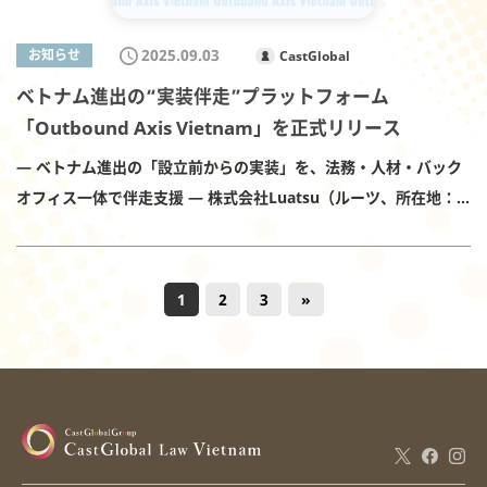
で一体的に支援します。 実装フィールドの確保：ビンズン新都市
報） Mail：info-v@castglobal-law.com ／ Tel：+84-28-3914-
内の施設・エリアを活用し、PoC／実証・小規模商用展開の場を
2025.09.03
お知らせ
CastGlobal
0909 Web：https://cast-vietnam.com/
提供。 迅速な事業展開：OAVが法務・労務・会計税務・契約運用
ベトナム進出の“実装伴走”プラットフォーム
を統合支援し、「設立前段階」からスピード×コンプライアンスで
「Outbound Axis Vietnam」を正式リリース
事業を動かす。 共創・マッチング：ベカメックス東急の自治体・
デベロッパー・商業／住宅／ホスピタリティ網と、OAVの日系／
— ベトナム進出の「設立前からの実装」を、法務・人材・バック
投資家ネットワークを接続。 スピンオフ設計：一定の成果後は子
オフィス一体で伴走支援 — 株式会社Luatsu（ルーツ、所在地：
会社設立・持分構成・ライセンス取得までを見据えた出口設計を
日本・東京）及びCastGlobal Law Vietnam（所在地：ベトナ
標準化。 1. フィールド提供と運用調整 商業施設／住宅／オフィス
ム・ホーチミン市）は、ベトナム進出を目指す日系企業・スター
／公共空間等を活用したPoC・イベント・販売テストの実施調整
トアップ向けの実装伴走プラットフォームOutbound Axis
1
2
3
»
2. 規制・手続の伴走 OAVによる契約・労務・税務・情報管理の設
Vietnam（OAV）を本日リリースいたします。OAVは、ベトナム
計・運用、必要に応じ行政／所管機関連携の支援 3. 共催プログラ
での会社設立前の検証段階から現地実装までを、法務・人材・会
ム 共創イベント／リバースピッチ／ビジネスマッチングの共同開
計税務・業務設計を一体化して支援し、低コスト・低リスクでの
催（年数回予定） 4. 重点ドメイン スマートシティ／モビリティ／
素早い立ち上げとスケールを実現します。すでに日本企業・スタ
サステナビリティ／観光・ホスピタリティ／F&B・リテール／製
ートアップ4社のベトナム展開を提携スキームで開始しています。
造DX・ロジスティクス／クリーンテック・エネルギー 等、新都市
ベトナムの弁護士事務所CastGlobal Law Vietnamは2013年の設