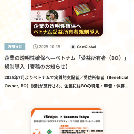
付時間：平日9:00～17:30）
活用事例／Tipsと社内AIアプリ事例を、60分で要点に絞って解説
します。月末月初の問い合わせ対応、取引先信用調査、議事録・
手順書作成、請求書のデータ化など、“すぐ手を動かせる”再現性
重視でお届けします。 ※今回は法務中心ではなく、AI×バックオ
フィス中心の内容となりますが、ローカル企業の信用調査で最低
2025.10.15
お知らせ
CastGlobal
限見ている部分などはお話する予定です。 ▶ 無料で事前登録する
企業の透明性確保へ—ベトナム「受益所有者（BO）」
（所要1分） 名称：バックオフィスのための生成AI実務活用セミ
規制導入【寄稿のお知らせ】
ナー（60分） 日時：2025年11月6日（木） 15:00–16:00（ベトナ
ム時間）／17:00–18:00（日本時間） 形式：Zoomウェビナー
2025年7月よりベトナムで実質的支配者／受益所有者（Beneficial
（参加無料） 登録：こちらの登録リンクより事前登録 講師： ・藤
Owner, BO）規制が施行され、企業にはBOの特定・申告・保存義
永 旺二郎（Acua Inc. 取締役） ・工藤 拓人（ホーチミン在住弁護
務が課されます。弊社弁護士が、導入背景から認定基準、届出・
士・CastGlobal Law Vietnam 代表）※今回は聞き手メインで
保存、罰則までを整理した寄稿記事を公開しました（公開日：
す。 生成AIの動向と社内活用パターン：「タスクの複雑さ × 求め
2025年9月22日）。 企業の透明性確保へ ベトナム受益所有者規制
る精度」の観点で、導入方針と段階的スケジュールを解説 すぐに
導入 寄稿の主な論点 規制導入の背景：FATF勧告と透明性要請 BO
試せる生成AI活用Tips（Google Workspace中心）：複雑なシス
の定義・認定基準（間接所有・支配基準を含む） 届出義務の対
テム構築なしで実現できる効率化の実例と手順 社内アプリ構築事