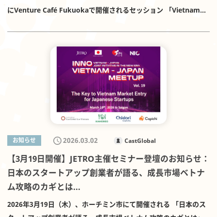
にVenture Café Fukuokaで開催されるセッション 「Vietnam
Night Vol.4！ベトナム在住弁護士兼投資家によるトーク&ライブ
壁打ち」に登壇いたします。 Venture Café Fukuokaは、
「Connecting Innovators to Make Things Happen」を掲げ、
起業家、投資家、研究者、事業会社など、多様なプレイヤーをつ
なぐコミュニティです。今回のセッションでは、ベトナムにおけ
る事業展開、スタートアップ支援、投資・法務の実務などに関心
をお持ちの皆さまにとって、有意義な対話の機会になることが期
待されます。 登壇概要は以下のとおりです。 イベント名：
Vietnam Night Vol.4！ベトナム在住弁護士兼投資家によるトー
2026.03.02
お知らせ
CastGlobal
ク&ライブ壁打ち 開催日：2026年4月1日 主催：Venture Café
【3月19日開催】JETRO主催セミナー登壇のお知らせ：
Fukuoka 詳細・参加登録：主催ページはこちら 工藤は、ベトナ
日本のスタートアップ創業者が語る、成長市場ベトナ
ムでの日本企業向け国際法務、クロスボーダー投資、スタートア
ム攻略のカギとは...
ップ支援に継続的に取り組んでいます。本セッションでも、ベト
ナム市場における実務上の論点や、日本企業・起業家が現地で機
2026年3月19日（木）、ホーチミン市にて開催される 「日本のス
会をつかむための視点について、参加者の皆さまと実践的に議論