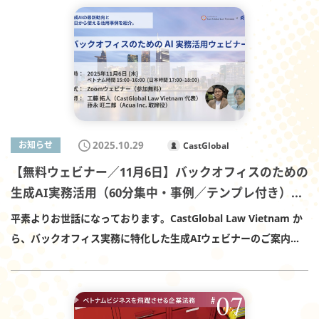
スクエア、弁護士法人東町法律事務所 お問い合わせ：神戸市海外
ワー タワー棟5階 BBスクエア（4階より入場） （香川県高松市サ
ビジネスセンター（経済観光局国際課） Email：asia-
ンポート2番1号） 定員：対面30名（先着） 申込期限：2026年1月
biz@city.kobe.lg.jp TEL：078-231-0222
16日（金） 参加費：無料 お申込み（公式ページ）
https://www.114bank.co.jp/support/event/vietnambusines
s.html 申込ページへ 時間 内容 14:30～14:35 開会・ご挨拶（百十
四銀行） 14:35～15:15 第1部：ベトナムの最新投資環境と日系企
業の進出状況 ～党大会を控えてダイナミックに変化するベトナム
2025.10.29
お知らせ
CastGlobal
～ CastGlobal Law Vietnam 代表 工藤 拓人 15:15～15:45 第2
【無料ウェビナー／11月6日】バックオフィスのための
部：日本におけるベトナム人材の採用と定着 森興産株式会社 代表
生成AI実務活用（60分集中・事例／テンプレ付き）...
取締役 森 隼人 氏 15:45～16:00 質疑応答 16:00～ 会場にて名刺
交換 工藤 拓人（CastGlobal Law Vietnam Co., Ltd. 代表／日本
平素よりお世話になっております。CastGlobal Law Vietnam か
国弁護士・ベトナム外国弁護士） 森 隼人（森興産株式会社 代表取
ら、バックオフィス実務に特化した生成AIウェビナーのご案内で
締役） 会場には無料駐車場はございません。公共交通機関をご利
す。 生成AIは「試す」段階を越え、日々の業務を確実に短縮する
用ください。 お車の場合は、近隣の有料駐車場をご利用くださ
実務フェーズに入っています。本ウェビナーでは、ベトナムを中
い。 〒760-8574 高松市亀井町5-1 百十四銀行 コンサルティング
心に日本・東南アジアの企業へAI活用コンサルティングを提供す
部 海外進出支援チーム（川染・ブィー） TEL：087-836-2913（受
る 株式会社Acua の 藤永 旺二郎 氏をゲストに迎え、すぐに試せる