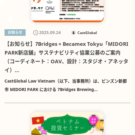
象・タイミング・方法（オンライン/窓口、標準様式） 保存義務
例（ローコード）：ベトナム新規取引先の信用度チェック／請求
（解散・倒産後5年等） 罰則・実務上の影響（差戻し、代表者責任
書処理の自動化プロトタイプ紹介 在越日系を含む管理部門（経
のリスク） こんな方におすすめ ベトナム法人の設立・増資・株主
理・財務・総務・人事・法務）のご担当者 生成AIの最新動向・活
構成変更を予定／管理される方 本社コンプライアンス・内部統
2025.09.24
お知らせ
CastGlobal
用事例をクイックに収集したい方 社内の業務効率に課題感がある
制、AML/CFT担当の方 工業団地・多層持株での実質支配判定が必
方 登録リンクから事前登録（所要1分） 登録完了後、自動返信メ
【お知らせ】7Bridges × Becamex Tokyu「MIDORI
要な方
ールで参加用Zoomリンクとカレンダー招待が届きます 当日は開
PARK新店舗」サステナビリティ協業公募のご案内
始10分前より入室可能／質疑はチャットで随時受付 終了後アン
（コーディネート：OAV、設計：スタジオ・アネッタ
ケートにご回答いただいた方へ、当日紹介する事例を含むスライ
イ）...
ド・プロンプト・設定テンプレートを共有します。 ※なお、フリ
CastGlobal Law Vietnam（以下、当事務所）は、ビンズン新都
ーメールアドレス等で所属企業の確認ができない方のご参加はご
市 MIDORI PARK における 7Bridges Brewing
遠慮いただいております。
Company（7Bridges） 新店舗プロジェクトでの「サステナビリ
ティ・エコ技術の協業パートナー公募」につき、Outbound Axis
Vietnam（OAV） と連携し、法務面の支援を担当いたします。本
店舗は「循環型モデルのショーケース」をコンセプトに、再エ
ネ・省エネ、水循環、資源循環、エコ建材、環境データ可視化等