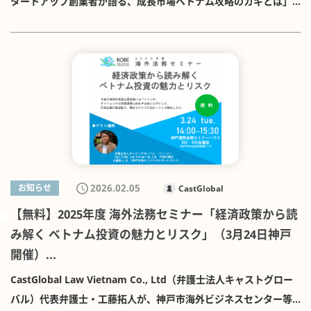
タートアップ創業者が語る、成長市場ベトナム攻略のカギとは」
する予定です。 特に、以下のようなテーマにご関心のある方にお
に、CastGlobal Law Vietnam代表 工藤拓人が登壇いたします。
すすめです。 ベトナム市場への進出・事業展開 日本企業とベトナ
日時：2026年3月19日（木）14:00-17:00（ベトナム時間） ※日
ムのスタートアップ・事業会社との連携 投資・M&A・業務提携に
本時間 16:00-19:00 形式：ハイブリッド開催（会場参加＋オンラ
おける法務上の留意点 現地で事業を進める際の実務感覚や最新の
インZoom） 会場：The Sentry C （Sonatus Building, 15 Le
市場動向 CastGlobal Law Vietnam Co., Ltd. 弁護士。日本企業
Thanh Ton street, Sai Gon Ward, Ho Chi Minh City） 言語：日
のベトナム進出、クロスボーダー取引、M&A、スタートアップ支
英同時通訳あり 定員：会場80名／オンライン500名 主催：
援などを中心に、ベトナムで幅広い国際企業法務に従事していま
JETRO、在ベトナム日本国大使館、ホーチミン日本商工会議所
す。法務の観点にとどまらず、エンジェル投資家・支援者として
（JCCH）、ベトナム国家イノベーションセンター（NIC） 本イベ
の視点も踏まえ、実務に即した助言を行っています。 CastGlobal
ントは、「新しい日越共同イニシアティブ」ワーキングチーム2の
2026.02.05
お知らせ
CastGlobal
Law Vietnamは、ベトナムで事業を展開する日本企業に対し、会
活動の一環として実施されます。 第一部（14:20-14:50） 「スタ
社設立、投資、M&A、労務、知的財産、紛争対応など、幅広い法
【無料】2025年度 海外法務セミナー「経済政策から読
ートアップエコシステムやリーガル視点から読み解く、ベトナム
務サービスを提供しています。ベトナム市場における法務面・事
み解く ベトナム投資の魅力とリスク」（3月24日神戸
市場の魅力と難しさ」 CastGlobal Law Vietnam 代表 工藤 拓人
業面の橋渡し役として、企業の継続的な成長を支援しています。
開催）...
第二部（15:00-16:10） パネルディスカッション 「日本のスター
ベトナムビジネス、スタートアップ、投資・提携に関するご相談
トアップはどう戦うべきか？ベトナム市場参入のポイント」 モデ
CastGlobal Law Vietnam Co., Ltd（弁護士法人キャストグロー
がございましたら、どうぞお気軽にお問い合わせください。
レーター：工藤 拓人 パネリスト： KAMEREO 田中 卓 CEO
バル）代表弁護士・工藤拓人が、神戸市海外ビジネスセンター等