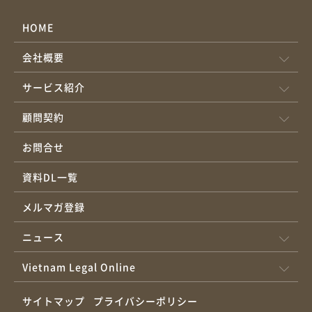
での事業開発が行いやすい事業ドメイン 2025年秋：第1回の共創
立以来、12年間にわたり日系企業のベトナム事業を支援してきま
イベント／個別PoC募集の告知 以降通年：選抜案件の現地実装・
HOME
した。また、代表弁護士の工藤は、2020年設立のスタートアップ
評価・スピンオフ支援を継続 具体的な日程・募集要項は、OAV公
支援専門家ネットワークLuatsu（代表：工藤）を通じてアジアの
会社概要
式サイトおよび各社公式発表で順次ご案内します。 Becamex
起業家100社超を支援、60社超にエンジェル投資を行っており、実
Tokyu Co., Ltd. （べカメックス東急） General Director 平田
サービス紹介
務で直面する「進出初期の負荷過多」「設立後の運営負担による
周二 「ビンズン新都市は、製造業の蓄積と新しい都市インフラが
成長遅延」という課題を多数見てきました。OAVは、この課題を
顧問契約
共存する『実装と拡張のしやすい』フィールドです。OAV の実務
「設立前からの事業実装」という新しい進出様式で解決します。
伴走力と組み合わさることで、日本のスタートアップや企業が設
現地検証（PMF/PoC/営業活動）を合法かつ迅速に開始するため
お問合せ
立前からスピーディに検証・展開できる環境を整えます。私たち
の業務設計 採用・雇用管理（労働・個人情報・税務等のコンプラ
資料DL一覧
は、現場での手応えとスケールの両立にこだわり、持続的に成果
イアンス担保） 会計・税務・法務・契約・知財・労務をワンスト
が出る共創を推進していきます。 OAV/CastGlobalの工藤さんと
ップで運用（各専門分野はパートナー／サポーターと協業） 最適
メルマガ登録
は10年来ビンズン新都市のビジネスで関わってきており、OAVと
な事業スキーム・協力会社の検討・アドバイス ベトナムでの事業
ニュース
の提携を機にさらに日系企業のベトナムでの事業創出について密
創出について、各企業との提携・協業の積極的な提案 現地チーム
接に連携できると確信しています。 これまでもビンズン新都市で
の業務オペレーション（受発注／請求／インボイス発行／CS／KPI
Vietnam Legal Online
はベトナムでも新しいサービスや試みを多数行ってきました。日
運用） 事業提携先・販売チャネル・自治体／デベロッパー等現地
系スタートアップを含めた新しい取り組みを一緒に創っていける
サイトマップ
プライバシーポリシー
ネットワーク連携 拡大期に必要なコンプライアンス体制の提案・