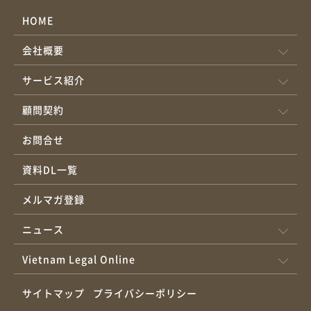
人の責任範囲故意・過失による損傷の賠償任意保険の推奨事項責
HOME
任分界点の実務事例ケース1：電気配線トラブルケース2：設備老
会社概要
朽化ケース3：自然災害 2020年政令136号（Nghị định
136/2020/NĐ-CP）により、以下の建築物が強制保険対象に指定さ
サービス紹介
れている。 7階以上または総容積10,000m³以上の共同住宅・集合
住宅 5階以上または総容積5,000m³以上の複合用途建築物 病院・商
顧問契約
業施設・教育機関等の公共施設 保険対象資産には建築構造体、付
お問合せ
属設備、在庫商品が含まれ、保険金額は建物評価額の0.05-0.1%が
適用される（自動消火装置の有無で差異あり）。2023年改正住宅
資料DL一覧
法第128条では、これらの基準を満たす建物所有者に対し、毎年の
保険更新が義務付けられた。 火災保険契約は、以下の要素を必ず
メルマガ登録
記載する必要がある。 保険会社・契約者の基本情報 被保険資産の
ニュース
詳細な物理的記述 保険金額と免責金額 保険期間（最低1年） 緊急
連絡先情報 電子保険証券発行の場合、電子取引法（Luật Giao
Vietnam Legal Online
dịch điện tử）に準拠したデジタル署名が必須となる。保険契約の
不履行があった場合、建物所有者は最大5億VNDの行政罰金対象と
サイトマップ
プライバシーポリシー
なる。 賃貸人は建物の基本構造（鉄骨・コンクリート部分）、共