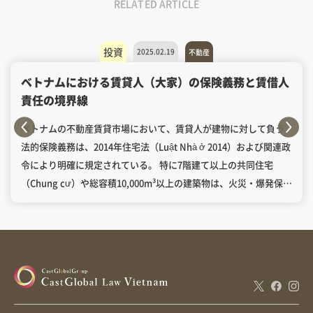
RELATED ARTICLE
投資
2025.02.19
不動産
ベトナムにおける賃貸人（大家）の保険義務と賃借人
責任の境界線
ベトナムの不動産賃貸市場において、賃貸人が建物に対して負う
法的保険義務は、2014年住宅法（Luật Nhà ở 2014）および関連政
令により明確に規定されている。 特に7階建て以上の共同住宅
（Chung cư）や総容積10,000m³以上の建築物は、火災・爆発保険
の強制加入対象となり、賃貸人は建物全体の構造部分と共有部分
の保険を義務付けられる。 一方、賃借人の責任は契約内容と過失
の有無によって決定され、故意または過失による損害の場合に限
り賠償義務が発生する。本コラムでは、両者の責任分界点を法規
制について検討する。 目次ベトナム不動産賃貸に関する法的枠組
み火災保険の強制適用範囲保険契約の法的要件賃貸人の義務範囲
構造部分の保険義務テナントへの通知義務保険更新プロセス賃借