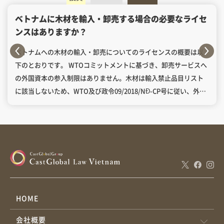
ベトナムに木材を輸入・卸売する場合の必要なライセ
ンスはありますか？
ベトナムへの木材の輸入・卸売についてのライセンスの概要は以
下のとおりです。 WTOコミットメントに基づき、卸売サービスへ
の外国資本の参入制限はありません。木材は輸入禁止品目リスト
に該当しないため、WTO及び政令09/2018/NĐ-CP号に従い、外資
企業は営業許可証を取得せずに木材を輸入・卸売することができ
ます。 木材輸入に必要なライセンス 目次植物検疫証明書CITESラ
イセンス持続可能な森林管理認証 木材が植物検疫対象物の品目リ
ストに該当するものなので、輸入するときは、輸出国の植物検疫
に関する権限を有する機関が発行した植物検疫証明書を取得する
必要があります。（植物防疫及び検疫法第41/2013/QH13号の第26
条1項a号、通達第30/2014/TT-BNNPTNT号の第1条2項đ号） ま
た、植物検疫対象物を輸入する組織・個人は、輸入前に、検疫の
HOME
ためにベトナムの植物検疫機関に登録し、書類を提出しなければ
会社概要
なりません。商品が植物検疫に関する要求を満たした場合、植物