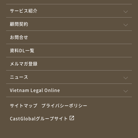
検疫機関が植物検疫証明書を発行します。（植物防疫及び検疫法
サービス紹介
第41/2013/QH13号の第29条及び第33条） CITES 付録に属する木
材である場合、輸出国のCITES管理当局が発行したCITES輸出許可
顧問契約
書及びベトナムのCITES管理当局が発行したCITES輸入許可書を取
お問合せ
得する必要があります。 EU と法定木材協定を締結し、FLEGT ラ
イセンス制度を運用している国又は領域から木材を輸入する場
資料DL一覧
合、輸出国の管轄当局が発行した FLEGT 輸出許可書を取得する必
要があります。（政令第102/2020/NĐ-CP号の第7条、政令第
メルマガ登録
120/2024/NĐ-CP号の第1条7項による改正） リスクの種類に属す
ニュース
るか又は非積極的な地理的地域から輸入する木材である場合、持
続可能な森林管理認証を取得する必要があります。 持続可能な森
Vietnam Legal Online
林管理認証がない場合、木材の伐採許可を証明する許可書又は書
類が必要です。 木材が伐採される国又は地域がその木材が伐採さ
サイトマップ
プライバシーポリシー
れる森林の伐採許可書を規定していない場合、木材の産地が合法
的であることを証明する書類が必要です。 しかし、CITES ライセ
CastGlobalグループサイト
ンス、又はFLEGT ライセンス、又はEU と VPA を締結し、FLEGT
ライセンス発行制度がある輸出の国又は領域からの同等の輸出ラ