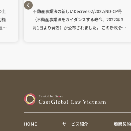
行のDecree02/2022/ND-CP）
の土
不動産事業法の新しいDecree 02/2022/ND-CP号
用権
（不動産事業法をガイダンスする政令、2022年３
長期
月1日より発効）が公布されました。 この新政令に
土地
より、不動産プロジェクトについての最低資本金
的・
の規定が変更されています。 第4条第2項によれ
りま
ば、 「投資家が法律の規定により不動産プロジェ
、無期
クトの投資家として選択される場合、その投資家
得す
は、 土地利用の規模が20ヘクタール未満の不動産
ック
プロジェクトの場合、総投資資本の20％以上の資
で利
本金を持たなければならない。 土地利用規模が20
的に
ヘクタール以上のプロジェクトの場合、総投資資
ら、
本の15％以上の資本金を持たなければならない。
や売
投資家の資本金は、最新の監査済み財務諸表の結
ス用
果または事業企業の独立監査報告書の結果（その
HOME
サービス紹介
顧問契
す。
年または直前の年に作成されたもの）に基づき決