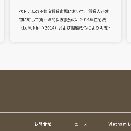
境界線
ベトナムの不動産賃貸市場において、賃貸人が建
物に対して負う法的保険義務は、2014年住宅法
（Luật Nhà ở 2014）および関連政令により明確に
規定されている。 特に7階建て以上の共同住宅
（Chung cư）や総容積10,000m³以上の建築物
は、火災・爆発保険の強制加入対象となり、賃貸
人は建物全体の構造部分と共有部分の保険を義務
付けられる。 一方、賃借人の責任は契約内容と過
失の有無によって決定され、故意または過失によ
る損害の場合に限り賠償義務が発生する。本コラ
ムでは、両者の責任分界点を法規制について検討
する。 目次ベトナム不動産賃貸に関する法的枠組
み火災保険の強制適用範囲保険契約の法的要件賃
貸人の義務範囲構造部分の保険義務テナントへの
約
お問合せ
ニュース
Vietnam L
通知義務保険更新プロセス賃借人の責任範囲故