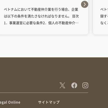
ベトナムにおいて不動産仲介業を行う場合、企業
ベト
は以下の条件を満たさなければなりません。 目次
録す
1．事業運営に必要な条件2．個人の不動産仲介業
なく
務資格証の取得の条件3．ライセンス取得のプロセ
れば
ス4．罰則規定 企業で不動産運営業を行うために
資格
は、企業登録証明書を取得し、不動産仲介事業を
されています。
登録する必要があります。外資で設立する場合は
定士
投資登録証明書も必要です。 ・運営規程 不動産仲
は不
介業務資格証を持つ社員は、この運営規程に従わ
修了する証明書
なければなりません。 ・事業所及び機械設備 12ヶ
土地
月以上同一の名称および所在地が必要です。不動
発行
産仲介業の業務内容に適合した機械設備を備えな
格）
ければなりません。 ・ライセンス 会社には少なく
ライ
とも1名の不動産仲介業務資格証の資格保有者が必
について 教育：土地管理
egal Online
サイトマップ
要です。 2014年の不動産事業法によれば、不動産
定、