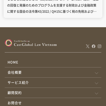
の回復と発展のためのプログラムを支援する財政および金融政策
に関する国会の法令第43/2022 / QH15に基づく税の免税および減
税政策に関する規定となっています。 対象期間は2022年2月1日か
ら2022年12月31日です。1月28日に発表され、その数日後から開
始という慌ただしいものとなっています。 大きな分野としては以
下が8％への軽減対象「外」とされており、詳細は別表Ⅰ−Ⅲに記
載されています。 対象外となっている業種は、通常通り10％の
VAT課税となります。 電気通信、情報技術 金融（銀行、証券、保
険） 不動産取引 金属及びプレハブ金属製品 鉱業（石炭鉱業を除
く）、コークスの生産、石油精製、化学物質や化学製品の生産 特
HOME
別消費税の対象となる商品およびサービス 自社事業が対象外に該
会社概要
当するかどうか、御確認ください。 ＊政令の原文・別表はこちら
（ベトナム語のみ） https://thuvienphapluat.vn/van-
サービス紹介
ban/Thuong-mai/Nghi-dinh-15-2022-ND-CP-mien-giam-thue-
theo-Nghi-quyet-43-2022-QH15-chinh-sach-tai-khoa-
顧問契約
501143.aspx
お問合せ