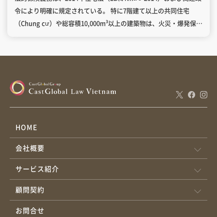
令により明確に規定されている。 特に7階建て以上の共同住宅
（Chung cư）や総容積10,000m³以上の建築物は、火災・爆発保険
の強制加入対象となり、賃貸人は建物全体の構造部分と共有部分
の保険を義務付けられる。 一方、賃借人の責任は契約内容と過失
の有無によって決定され、故意または過失による損害の場合に限
り賠償義務が発生する。本コラムでは、両者の責任分界点を法規
制について検討する。 目次ベトナム不動産賃貸に関する法的枠組
み火災保険の強制適用範囲保険契約の法的要件賃貸人の義務範囲
構造部分の保険義務テナントへの通知義務保険更新プロセス賃借
人の責任範囲故意・過失による損傷の賠償任意保険の推奨事項責
HOME
任分界点の実務事例ケース1：電気配線トラブルケース2：設備老
会社概要
朽化ケース3：自然災害 2020年政令136号（Nghị định
136/2020/NĐ-CP）により、以下の建築物が強制保険対象に指定さ
サービス紹介
れている。 7階以上または総容積10,000m³以上の共同住宅・集合
住宅 5階以上または総容積5,000m³以上の複合用途建築物 病院・商
顧問契約
業施設・教育機関等の公共施設 保険対象資産には建築構造体、付
お問合せ
属設備、在庫商品が含まれ、保険金額は建物評価額の0.05-0.1%が