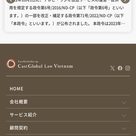
用を規定する政令第6号/2016/ND-CP（以下「政令第6号」といい
ます。）の一部を改正・補足する政令第71号/2022/ND-CP（以下
「本政令」といいます。）が公布されました。 本政令は2023年1
月1日から施行されます。 本政令の海外事業者に対する影響につい
て、本政令は、海外事業者がベトナム国内で提供するサービスを
含むテレビ・ラジオ放送サービスの管理範囲を明記化していま
す。 具体的には、以下のとおりです。 政令第6号は、ベトナム政
府がテレビ・ラジオ放送サービスを管理することを規定していま
すが、海外事業者がベトナム国内で提供するサービスを含むかど
うかを明記していませんでした。 一方、本政令第1条3項b号によ
れば、ベトナム政府がベトナム国内でのテレビ・ラジオ放送サー
HOME
ビスをベトナムの法律に基づいて管理します。管理されるサービ
会社概要
スには、海外事業者からベトナム国内でのユーザーに提供するイ
ンターネット上のテレビ・ラジオ放送サービス（以下「OTT TV」
サービス紹介
といいます。）も含まれます。 つまり、本政令では、ベトナム国
内でのユーザーにOTT TVを提供する海外事業者がベトナム企業と
顧問契約
同様に、ベトナム法令を厳守し、サービスを提供するための法定