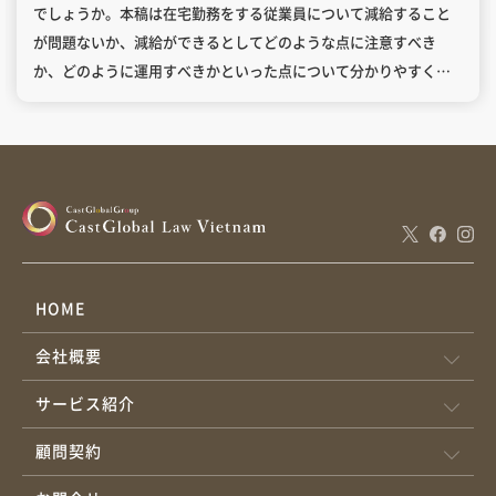
でしょうか。本稿は在宅勤務をする従業員について減給すること
が問題ないか、減給ができるとしてどのような点に注意すべき
か、どのように運用すべきかといった点について分かりやすく解
説します。 目次1.減額は問題ないか2.最低賃金規制との関係3.運
用について 原則として、在宅勤務を理由に、使用者が一方的に賃
金を減額することはできません。 賃金や就業場所は労働契約の主
要条項であり、変更には当事者の合意が必要です。合意なく減額
すれば適切に支払っていないことになり(ベトナム労働法
45/2019/QH14第94条、第95条)、行政制裁を受けたり、労働者か
らの予告なし解除されるリスクがあります（労働法第35条2項
b）。紛争にも繋がる可能性があります。 従業員との間で合意する
HOME
場合には、少なくとも3労働日前に通知し、合意できた場合は契約
会社概要
付属書の締結または新契約の締結で変更する必要があります。合
意できなければ現契約のまま継続です（労働法第33条）。 １の合
サービス紹介
意をしたとしても、最低賃金を下回る減額はできません。 労働法
90条1項・2項においては、「職務・職位に対する賃金＝基本給」
顧問契約
について最低賃金を下回ることはできないと記載があるため、基