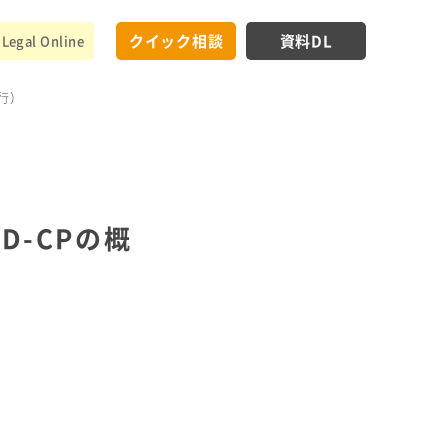
クイック相談
資料DL
Legal Online
施行）
D-CPの概