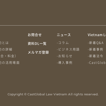
約
お問合せ
ニュース
Vietnam L
約とは
-コラム
-新着Q&A
資料DL一覧
約の詳細
-ビジネス用語
-新着事例
メルマガ登録
割合・料金）
-お知らせ
-新着法令
約の活用場面
-導入事例
-CastGl
Copyright © CastGlobal Law Vietnam All rights reserved.