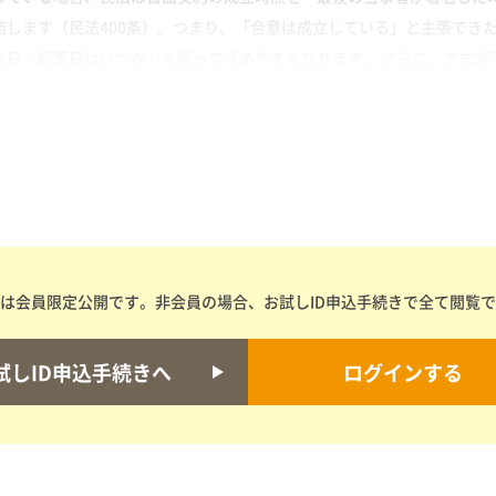
結します（民法400条）。つまり、「合意は成立している」と主張でき
日・起算日はいつか」を巡って揉めやすくなります。 さらに、方式が法
は会員限定公開です。非会員の場合、お試しID申込手続きで全て閲覧
試しID申込手続きへ
ログインする