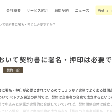
E
会社概要
サービス紹介
顧問契約
ニュース
Vietnam 
いて契約書に署名・押印は必要ですか？
おいて契約書に署名・押印は必要
契約一般
書に署名・押印が必要とされているのでしょうか？実務でよくある疑問
について ベトナム民法の原則では、契約は当事者の合意で成立するという
間で申込みと承諾が実質的に合致していていれば、契約関係自体は成立し
っている場合、民法は書面契約の成立時点を「最後の当事者が署名した