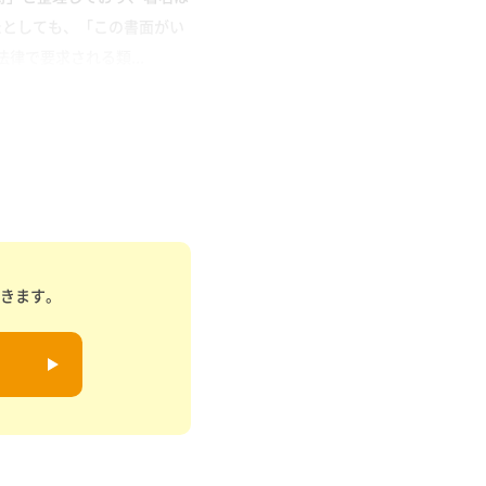
たとしても、「この書面がい
律で要求される類...
できます。