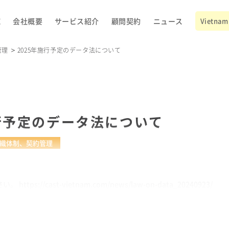
E
会社概要
サービス紹介
顧問契約
ニュース
Vietnam 
管理
2025年施行予定のデータ法について
施行予定のデータ法について
織体制、契約管理
ps://cast-vietnam.com/news/law-on-data_20240923/