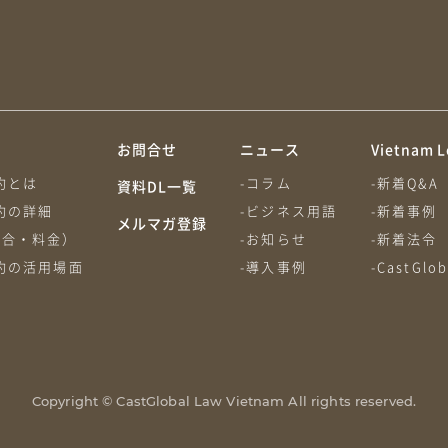
約
お問合せ
ニュース
Vietnam L
約とは
-コラム
-新着Q&A
資料DL一覧
約の詳細
-ビジネス用語
-新着事例
メルマガ登録
割合・料金）
-お知らせ
-新着法令
約の活用場面
-導入事例
-CastGl
Copyright © CastGlobal Law Vietnam All rights reserved.