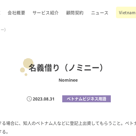
E
会社概要
サービス紹介
顧問契約
ニュース
Vietnam 
ニー）
名義借り（ノミニー）
Nominee
2023.08.31
ベトナムビジネス用語
する場合に、知人のベトナム人などに登記上出資してもらうこと。ベト
する。