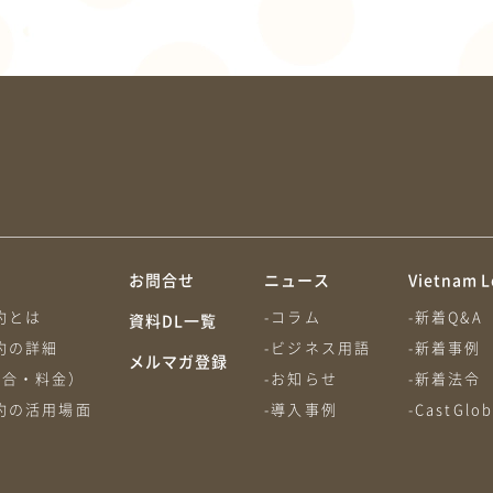
約
お問合せ
ニュース
Vietnam L
約とは
-コラム
-新着Q&A
資料DL一覧
約の詳細
-ビジネス用語
-新着事例
メルマガ登録
割合・料金）
-お知らせ
-新着法令
約の活用場面
-導入事例
-CastGl