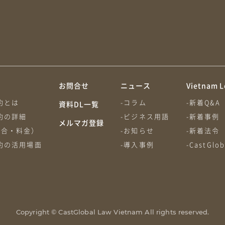
約
お問合せ
ニュース
Vietnam L
約とは
-コラム
-新着Q&A
資料DL一覧
約の詳細
-ビジネス用語
-新着事例
メルマガ登録
割合・料金）
-お知らせ
-新着法令
約の活用場面
-導入事例
-CastGl
Copyright © CastGlobal Law Vietnam All rights reserved.