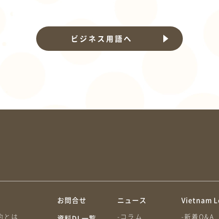
ビジネス用語へ
約
お問合せ
ニュース
Vietnam L
約とは
-コラム
-新着Q&A
資料DL一覧