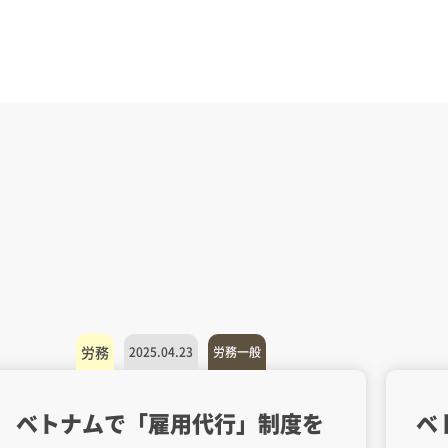
労務
2025.04.23
労務一般
ベトナムで「雇用代行」制度を
ベ