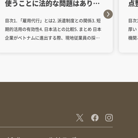
使うことに法的な問題はありま
点
すか。ベトナムにおける雇用代
け
目次1. 「雇用代行」とは2. 派遣制度との関係3. 短
目次
行制度の法的位置づけを教えて
期的活用の有効性4. 日本法との比較5. まとめ 日本
厚い
ください。
企業がベトナムに進出する際、現地従業員の採
機関
用・管理を第三者企業に委託する「雇用代行」の
約書
活用は、特に現地法人設立前や短期プロジェクト
約該
の立ち上げ時などにおいて、有効な選択肢の一つ
ート
です。現地の人材リソースを柔軟に確保できる手
契約
段として、実務上も広く利用されています。 もっ
によ
とも、ベトナムにおいては、雇用代行について明
（4
確に定義する法令は存在せず、実態によっては
業規
「労働者派遣」とみなされ、一定の法的規制を受
務手
けることになります。したがって、実際に雇用代
に関
行を利用するにあたっては、その法的位置付けを
（1
正確に理解し、適切なスキーム設計を行うことが
（1