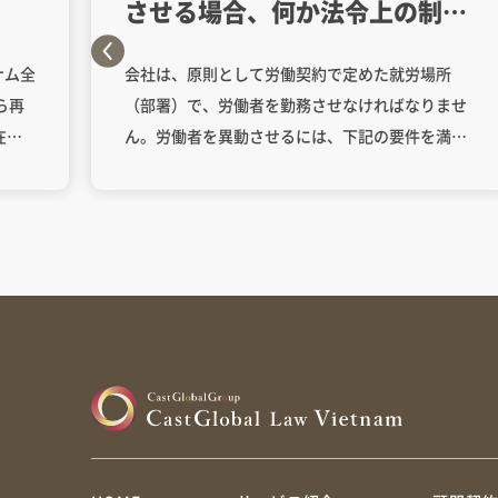
させる場合、何か法令上の制限
がありますか。
ナム全
会社は、原則として労働契約で定めた就労場所
ら再
（部署）で、労働者を勤務させなければなりませ
在ま
ん。労働者を異動させるには、下記の要件を満た
ます。
す必要があります（労働法第29条第1項）。 天災
るこ
等の不可抗力事由または経営上の理由（詳しい条
方が
文の文言（訳文）は下記をご参照下さい）によ
仮
り、想定外の困難に直面し、労働者を労働契約で
施設
定めた就労場所（部署）と異なる就労場所（部
どう
署）に異動させる必要があること。 労働者から同
業員
意がない場合、異動の期間は年間で60営業日を超
す
えないこと。 「使用者は、天災、火災、危険な疫
でし
病、労働災害・職業病を予防し回復する措置の適
てい
用、 電気若しくは水に関する事故により、又は生
産上若しくは経営上の必要により、予想外 の困難