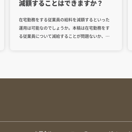
減額することはできますか？
在宅勤務をする従業員の給料を減額するといった
運用は可能なのでしょうか。本稿は在宅勤務をす
る従業員について減給することが問題ないか、減
給ができるとしてどのような点に注意すべきか、
どのように運用すべきかといった点について分か
りやすく解説します。 目次1.減額は問題ないか2.
最低賃金規制との関係3.運用について 原則とし
て、在宅勤務を理由に、使用者が一方的に賃金を
減額することはできません。 賃金や就業場所は労
働契約の主要条項であり、変更には当事者の合意
が必要です。合意なく減額すれば適切に支払って
いないことになり(ベトナム労働法45/2019/QH14
第94条、第95条)、行政制裁を受けたり、労働者か
らの予告なし解除されるリスクがあります（労働