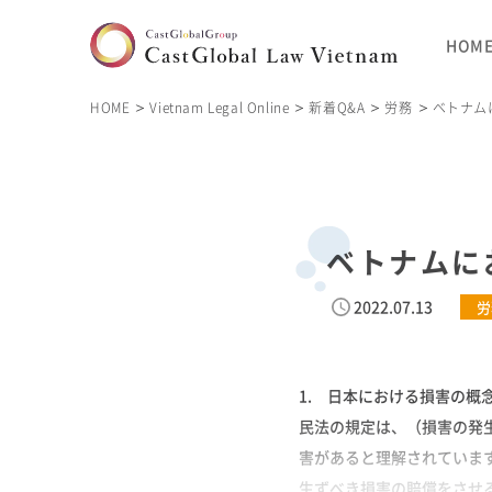
HOM
HOME
Vietnam Legal Online
新着Q&A
労務
ベトナム
ベトナムに
2022.07.13
労
1. 日本における損害の
民法の規定は、（損害の発
害があると理解されていま
生ずべき損害の賠償をさせ