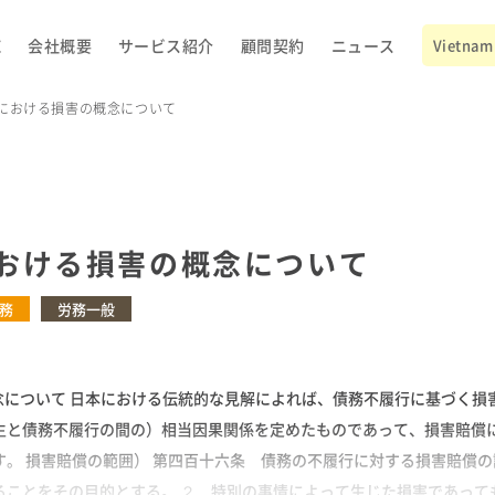
E
会社概要
サービス紹介
顧問契約
ニュース
Vietnam 
における損害の概念について
おける損害の概念について
務
労務一般
概念について 日本における伝統的な見解によれば、債務不履行に基づく損
生と債務不履行の間の）相当因果関係を定めたものであって、損害賠償
す。 損害賠償の範囲） 第四百十六条 債務の不履行に対する損害賠償
ることをその目的とする。 ２ 特別の事情によって生じた損害であって