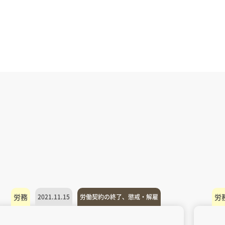
労務
労
2021.11.15
労働契約の終了、懲戒・解雇