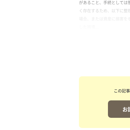
があること、手続としては
く存在するため、以下に整理
場合、または資産に損害を
した損壊...
この記事
お