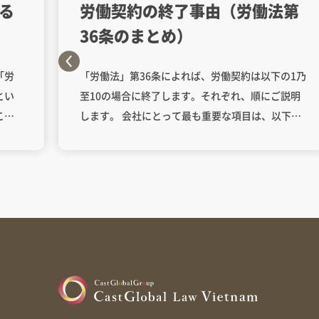
る
労働契約の終了事由（労働法第
36条のまとめ）
「労
「労働法」第36条によれば、労働契約は以下の1乃
とい
至10の場合に終了します。それぞれ、順にご説明
この
します。 会社にとって最も重要な項目は、以下の
とが
1、3及び10になります。 ※第192条6項は、「労働
の場
組合の非専従役員である労働者が、労働組合の任
こと
期中に労働契約期間が満了した場合は、締結した
）。
労働契約を任期終了時まで延長すること。」と規
を遂
定します。 有期の労働契約の期間満了による労働
して
契約の終了を指します。同一の労働者に関して、
有期労
有期の労働契約の締結は2回までしか認められてお
月未満
らず、3回目の労働契約は無期となりますので、3
治療
回目の労働契約を締結した後は、期間満了による
労働
労働契約の終了はできなくなります。 通常の労働