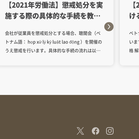
【2021年労働法】懲戒処分を実
【
施する際の具体的な手続を教え
け
て下さい。
さ
会社が従業員を懲戒処分とする場合、聴聞会（ベ
ベト
れ
トナム語： họp xử lý kỷ luật lao động ）を開催の
います。 譴責 6ヶ月を超
うえ懲戒を行います。具体的な手続の流れは以下
格 解雇 就業規則に定めのない、
のとおりになります（政令145号70条）。 ①会社
約で
は、聴聞会が開催される少なくとも5営業日前まで
おい
に、懲戒の対象となる従業員（以下、「対象従業
て、
員」という）およびその弁護人（いる場合）に対
ん（
して、聴聞会の時間と場所、対象従業員の氏名
労働
（フルネーム）、違反の内容を通知しなければな
125条）。 労働者が
りません。会社は、聴聞会の実施前に対象従業員
故意
およびその弁護人（以下、これらの人物を総称し
の営
て「参加者」といいます）が当該通知を受け取っ
を行
たことを確認します。 ②参加者は、①の通知を受
損害