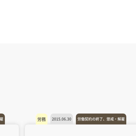
労務
雇
2015.06.30
労働契約の終了、懲戒・解雇