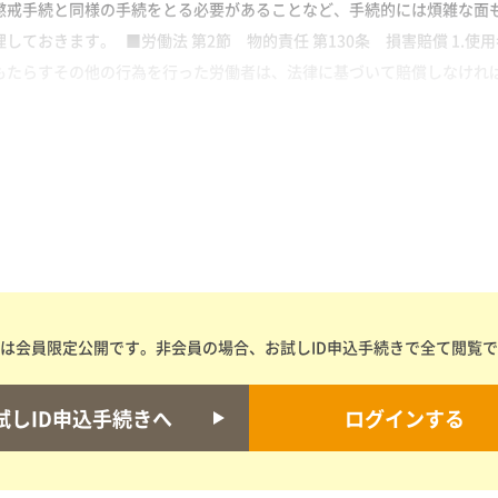
懲戒手続と同様の手続をとる必要があることなど、手続的には煩雑な面
しておきます。 ■労働法 第2節 物的責任 第130条 損害賠償 1.
もたらすその他の行為を行った労働者は、法律に基づいて賠償しなければ
は会員限定公開です。非会員の場合、お試しID申込手続きで全て閲覧
試しID申込手続きへ
ログインする