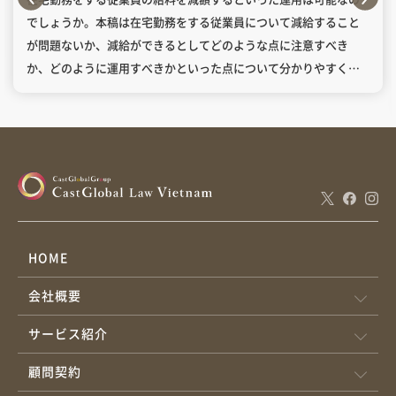
でしょうか。本稿は在宅勤務をする従業員について減給すること
が問題ないか、減給ができるとしてどのような点に注意すべき
か、どのように運用すべきかといった点について分かりやすく解
説します。 目次1.減額は問題ないか2.最低賃金規制との関係3.運
用について 原則として、在宅勤務を理由に、使用者が一方的に賃
金を減額することはできません。 賃金や就業場所は労働契約の主
要条項であり、変更には当事者の合意が必要です。合意なく減額
すれば適切に支払っていないことになり(ベトナム労働法
45/2019/QH14第94条、第95条)、行政制裁を受けたり、労働者か
らの予告なし解除されるリスクがあります（労働法第35条2項
b）。紛争にも繋がる可能性があります。 従業員との間で合意する
HOME
場合には、少なくとも3労働日前に通知し、合意できた場合は契約
会社概要
付属書の締結または新契約の締結で変更する必要があります。合
意できなければ現契約のまま継続です（労働法第33条）。 １の合
サービス紹介
意をしたとしても、最低賃金を下回る減額はできません。 労働法
90条1項・2項においては、「職務・職位に対する賃金＝基本給」
顧問契約
について最低賃金を下回ることはできないと記載があるため、基