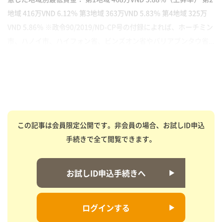
地域 416万VND 6.12％ 第3地域 363万VND 5.83％ 第4地域 325万
VND 5.86％ ※政令90/2019/ND-CP号の付録によれば、ホーチミン
市、ハノイ市、ハイフォン省、ビンズオン省やバリアブンタウ省...
この記事は会員限定公開です。非会員の場合、お試しID申込
手続きで全て閲覧できます。
お試しID申込手続きへ
ログインする