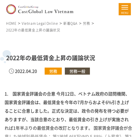
HOME
Vietnam Legal Online
新着Q&A
労務
2022年の最低賃金上昇の議論状況
2022年の最低賃金上昇の議論状況
2022.04.20
労務
労務一般
1. 国家賃金評議会の合意 今月12日、ベトナム政府の諮問機関、
国家賃金評議会は、最低賃金を今年の7月からおよそ6%引き上げ
ることに合意しました。正式な決定は、政令の発布を待つ必要が
ありますが、当該合意のとおり、最低賃金の引き上げが実施され
れば1年半ぶりの最低賃金の改訂となります。 国家賃金評議会が合
意した地域別最低賃金： 第1地域 468万VND 5.88%（上昇率） 第2