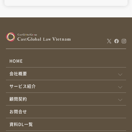
説します。 目次1.減額は問題ないか2.最低賃金規制との関係3.運
用について 原則として、在宅勤務を理由に、使用者が一方的に賃
金を減額することはできません。 賃金や就業場所は労働契約の主
要条項であり、変更には当事者の合意が必要です。合意なく減額
すれば適切に支払っていないことになり(ベトナム労働法
45/2019/QH14第94条、第95条)、行政制裁を受けたり、労働者か
らの予告なし解除されるリスクがあります（労働法第35条2項
b）。紛争にも繋がる可能性があります。 従業員との間で合意する
HOME
場合には、少なくとも3労働日前に通知し、合意できた場合は契約
会社概要
付属書の締結または新契約の締結で変更する必要があります。合
意できなければ現契約のまま継続です（労働法第33条）。 １の合
サービス紹介
意をしたとしても、最低賃金を下回る減額はできません。 労働法
90条1項・2項においては、「職務・職位に対する賃金＝基本給」
顧問契約
について最低賃金を下回ることはできないと記載があるため、基
お問合せ
本給自体について減給する場合には、減給後の基本給が最低賃金
を下回らないようにすることが必要です。 あくまで（手当やその
資料DL一覧
他の金銭は含まない）基本給に関する定めであるため、手当を含