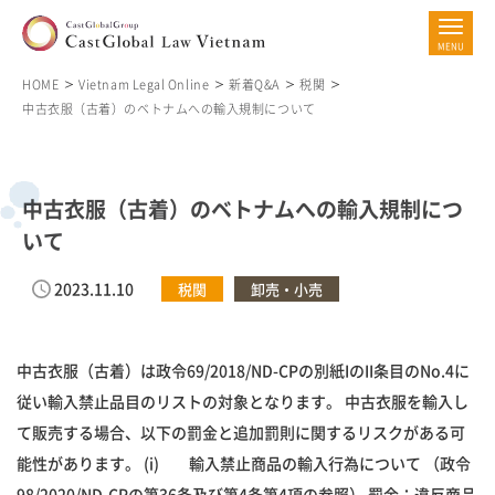
HOME
Vietnam Legal Online
新着Q&A
税関
中古衣服（古着）のベトナムへの輸入規制について
中古衣服（古着）のベトナムへの輸入規制につ
いて
2023.11.10
税関
卸売・小売
中古衣服（古着）は政令69/2018/ND-CPの別紙IのII条目のNo.4に
従い輸入禁止品目のリストの対象となります。 中古衣服を輸入し
て販売する場合、以下の罰金と追加罰則に関するリスクがある可
能性があります。 (i) 輸入禁止商品の輸入行為について （政令
98/2020/ND-CPの第36条及び第4条第4項の参照） 罰金：違反商品