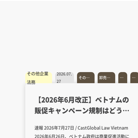
その他企業
2026.07.
その他
卸売・
流
広
27
法務
全般
小売
通
告
【2026年6月改正】ベトナムの
販促キャンペーン規制はどう変
わったか－政令239/2026/NĐ-
速報 2026年7月27日 / CastGlobal Law Vietnam
CP
2026年6月26日、ベトナム政府は商業促進活動に