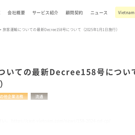
E
会社概要
サービス紹介
顧問契約
ニュース
Vietnam 
旅客運輸についての最新Decree158号について（2025年1月1日施行）
いての最新Decree158号について
行）
の他企業法務
流通
ps://cast-vietnam.com/news/158-2024-nd-cp/