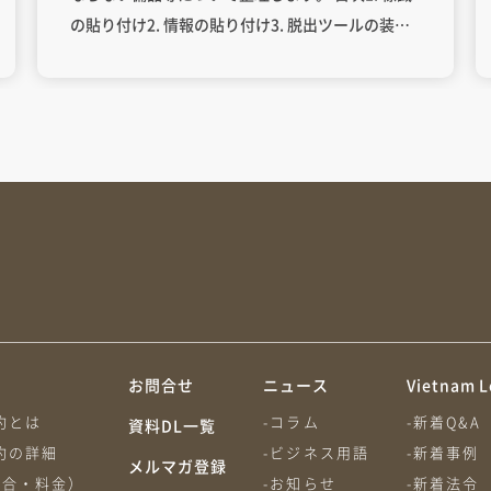
の貼り付け2. 情報の貼り付け3. 脱出ツールの装備
4. 防火及び消火に関する安全条件の確保5. 行程監
視装置の装備6. カメラの設置危険貨物の輸送に関
する標識と追加装備 貨物輸送車両には、車両の種
類に応じた標識を貼り付ける必要があります。具
体的には以下の通りです（政令10/2020/NĐ-CP第9
条6項）： 通常のトラック: 「XE TẢI」の標識 コン
テナ輸送車両: 「XE CÔNG-TEN-NƠ」の標識 フル
トレーラー、セミトレーラー: 「XE ĐẦU KÉO」の
標識 これらの標識は、車両のフロントガラス内
側、車検ステッカーの直下に恒久的に貼り付けら
れます。標識のサンプルは通達12/2020/TT-
約
お問合せ
ニュース
Vietnam L
BGTVTの付録No.15（コンテナトラック）、付録
約とは
-コラム
-新着Q&A
No.16（トラック）、および付録No.17（フルトレ
資料DL一覧
約の詳細
-ビジネス用語
-新着事例
ーラー、セミトレーラー）に規定されています。
メルマガ登録
割合・料金）
-お知らせ
-新着法令
（通達12/2020/TT-BGTVT第46条6項） 貨物輸送