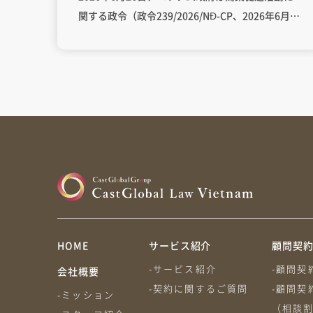
関する政令（政令239/2026/NĐ-CP、2026年6月26
日付・同日施行。以下「政令239」）を公布しまし
た。商業促進活動に関する政令（政令
81/2018/NĐ-CP、2018年5月22日付。以下「政令
81」）を、商業促進活動に関する政令
81/2018/NĐ-CPの一部改正政令（政令
128/2024/NĐ-CP、2024年10月10日付。以下「政
令128」）に続いて再度改正するものです。値引販
促の年間120日制限の廃止、優良顧客プログラムの
通知義務除外など緩和色の強い内容ですが、経過
措置期間を置かず即日施行された点にまず注意が
必要です。本稿では、政令239による変更点を整理
HOME
サービス紹介
顧問契
します。 目次1. 政令239の位置づけ－経過措置な
-サービス紹介
-顧問契
しの即日施行2. 改正の全体像（政令81 → 政令128
会社概要
-契約に関するご質問
-顧問契
→ 政令239）3. 販促対象・販促用品目の再編（政
-ミッション
（相談
令239第1条）販促禁止となる医薬品の範囲が「処