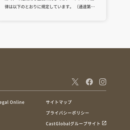
律は以下のとおりに規定しています。 （通達第
53/2014/TT-BGTVT号第6条2項、付録第2号をご参
照ください。） 車両の定期な整備が車両の整備・
修理の専門組織で行われます。 車両のメーカーが
整備スケジュール、整備作業を規定する車両につ
いて：メーカーの推奨に従って行います。 車両の
メーカーが整備スケジュール、整備作業を規定し
ない車両について： 整備スケジュールが走行距離
又は、走行期間のいずれか早い方に従って行われ
ます。4,000km又は3ヵ月走行するたびに整備しま
す。 車両の整備・修理の専門組織が車両タイプに
よって整備作業を設定します。
egal Online
サイトマップ
プライバシーポリシー
CastGlobalグループサイト