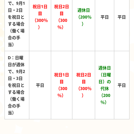
で、9月1
祝日1日
祝日2日
日・2日
週休日
目
目
を祝日と
（200％
平日
平日
（300％
（300
する場合
）
）
％）
（働く場
合の手
当）
D：日曜
日が週休
週休日
で、9月2
祝日1日
祝日2日
（日曜
日・3日
目
目
日）
の
を祝日と
平日
平日
（300
（300％
代休
する場合
％）
）
（200
（働く場
％）
合の手
当）