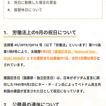
3. 祝日に勤務した場合の賃金
4. 振替休日について
1. 労働法上の9月の祝日について
法律第 45/2019/QH14 号（以下「労働法」といいます）第112条
第1項đ号により、太陽暦
9月2日（
建国記念日／National Day／
Quốc khánh
）とその直前または直後の1日、合計2日間は祝日
と
されています。
建国記念日（国慶節・独立記念日）は、日本がポツダム宣言に調
印した1945年9月2日にホー・チ・ミン氏によってベトナム民主共
和国の建国が宣言された日として祝日になっています。
2. 公務員の連休について