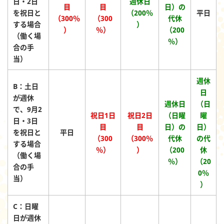
日・2日
週休日
目
目
日）
の
を祝日と
（200％
平日
（300％
（300
代休
する場合
）
）
％）
（200
（働く場
％）
合の手
当）
週休
B：土日
日
が週休
週休日
（日
で、9月2
祝日1日
祝日2日
（日曜
曜
日・3日
目
目
日）
の
日）
を祝日と
平日
（300
（300％
代休
の代
する場合
％）
）
（200
休
（働く場
％）
（20
合の手
0％
当）
）
C：日曜
日が週休