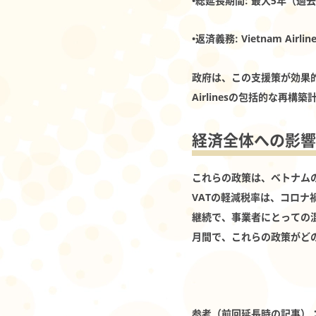
•
総延長期間
: 最大5年（過
•
返済義務
: Vietnam 
政府は、この支援策が効果的
Airlinesの包括的な
経済全体への影響
これらの政策は、ベトナム
VATの軽減税率は、コロナ
継続で、事業者にとっての
月間で、これらの政策がど
参考（前回延長時の記事）