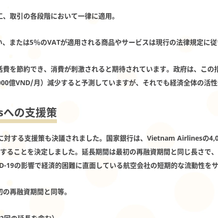
加工、取引の各段階において一律に適用。
れない、または5％のVATが適用される商品やサービスは現行の法律規定に
活費を節約でき、消費が刺激されると期待されています。政府は、この措
約4,000億VND/月）減少すると予測していますが、それでも経済全体の
inesへの支援策
inesに対する支援策も決議されました。国家銀行は、Vietnam Airlinesの
長することを決定しました。延長期間は最初の再融資期間と同じ長さで、
ID-19の影響で経済的困難に直面している航空会社の短期的な流動性を
最初の再融資期間と同等。