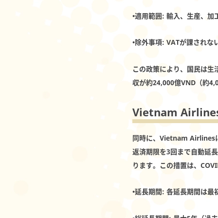
•
適用範囲
: 輸入、生産、
•
除外事項
: VATが課さ
この政策により、国民は生
収が約24,000億VND（
Vietnam Airl
同時に、Vietnam Airl
返済期限を3回まで自動延
ります。この措置は、COV
•
延長期間
: 各延長期間は