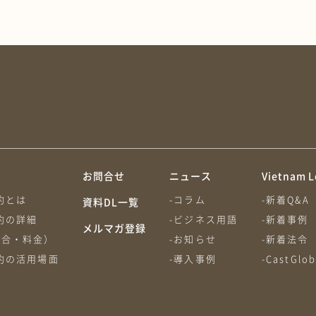
約
お問合せ
ニュース
Vietnam L
約とは
-コラム
-新着Q&A
資料DL一覧
約の詳細
-ビジネス用語
-新着事例
メルマガ登録
割合・料金）
-お知らせ
-新着法令
約の活用場面
-導入事例
-CastGl