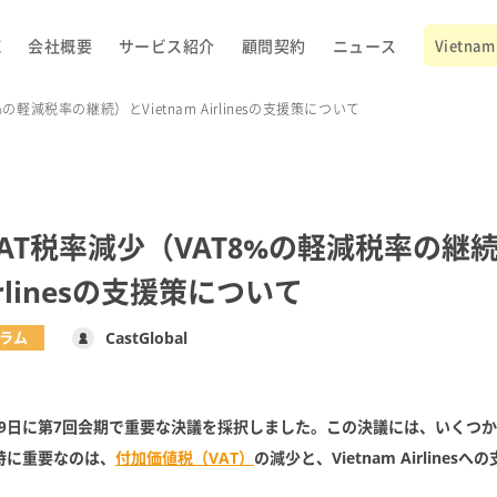
E
会社概要
サービス紹介
顧問契約
ニュース
Vietnam 
軽減税率の継続）とVietnam Airlinesの支援策について
AT税率減少（VAT8%の軽減税率の継
Airlinesの支援策について
ラム
CastGlobal
月29日に第7回会期で重要な決議を採択しました。この決議には、いくつ
特に重要なのは、
付加価値税（VAT）
の減少と、Vietnam Airlines