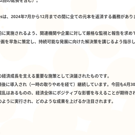
去2回の延長を含む）。
Airlinesは、2024年7月から12月までの間に全ての元本を返済する義務があ
に実施されるよう、関連機関や企業に対して厳格な監視と報告を求めてい
再構築計画を早急に策定し、持続可能な発展に向けた解決策を講じるよう指示
の経済成長を支える重要な施策として決議されたものです。
禍後に導入され（一時の取りやめを経て）継続しています。今回も6月30
混乱はあるものの、経済全体にポジティブな影響を与えることが期待さ
のように実行され、どのような成果を上げるか注目されます。
：