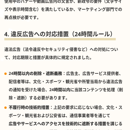
使用中のバナーや動画広告内の文言が、新政令の要件（文字サイ
ズや表示時間含む）を満たしているか、マーケティング部門での
再点検が必要です。
4. 違反広告への対応措置（24時間ルール）
違法広告（法令違反やセキュリティ侵害など）への対処につい
て、対応期限と措置が具体的に規定されました。
24時間以内の削除・遮断義務
：広告主、広告サービス提供者、
配信者等は、文化・スポーツ・観光省や所管当局から違法広告
の通知を受けた場合、
24時間以内
に当該コンテンツを処理（削
除・遮断）する必要があります。
不履行時の技術的措置
：上記の要求に応じない場合、文化・ス
ポーツ・観光省および公安省は、通信事業者等を通じて
広告やサービスへのアクセスを技術的に遮断する措置
を講じる