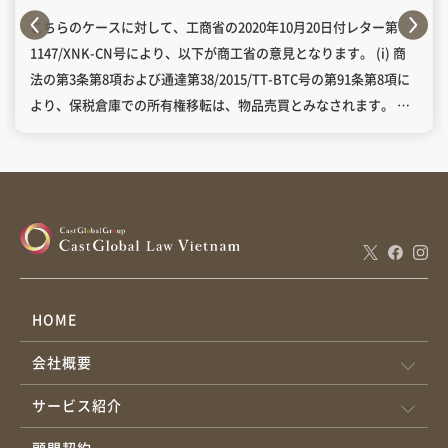
こちらのケースに対して、工商省の2020年10月20日付レター第
1147/XNK-CN号により、以下が商工省の意見となります。 (i) 商
法の第3条第8項および通達第38/2015/TT-BTC号の第91条第8項に
より、保税倉庫での所有権移転は、物品売買とみなされます。 参
考条文： LAW ON COMMERCIAL Article 3. Interpretation of
terms 8. Purchase and sale of goods means a commercial
activity whereby the seller is obliged to deliver goods, to
transfer ownership in goods to the purchaser and to receive
payment; and whereby the purchaser is obliged to pay the
seller and to receive delivery of and ownership in the goods in
accordance with an agreement. CIRCULAR NO. 38/2015/TT-BTC
(AMENDED) Article 91. Customs management of goods entering
HOME
and dispatched from bonded warehouses 8. The transfer of
会社概要
ownership of goods in bonded warehouse shall be carried out
by goods owner upon sale of goods as prescribed in Clause 8
サービス紹介
Article 3 of the Law on Commerce. (ii) 外国貿易管理法の第5条
第2項第ｃ号および政令第09/2018/ND-CP号の第3条により、外資