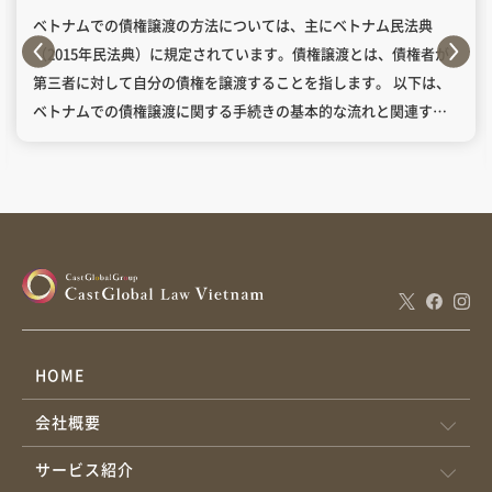
ベトナムでの債権譲渡の方法については、主にベトナム民法典
（2015年民法典）に規定されています。債権譲渡とは、債権者が
第三者に対して自分の債権を譲渡することを指します。 以下は、
ベトナムでの債権譲渡に関する手続きの基本的な流れと関連する
規定です。 目次1. 債権譲渡の法的根拠2. 債権譲渡の手続き3. 債権
譲渡における制限事項4. 必要書類 ベトナム民法典第365条～第371
条において、債権譲渡に関する詳細な規定が示されています。 第
365条では、債権者は、法律で禁止されていない限り、第三者に債
権を譲渡する権利を持つことが明確にされています。 債権譲渡を
行う場合、以下のステップを踏む必要があります。 譲渡契約の締
結：債権者（譲渡人）と第三者（譲受人）の間で、譲渡契約を締
結します。この契約に基づいて、債権が譲渡されることが確定し
ます。 債務者への通知：債権が譲渡された場合、債権者は債務者
HOME
に対して債権の譲渡を通知する義務があります。債務者がこの通
会社概要
知を受け取るまで、譲受人は債務者に対して支払いを請求するこ
とができません（第370条）。 譲渡の効力発生：債務者への通知が
サービス紹介
完了すると、譲渡の効力が発生します。債務者は譲渡が行われた