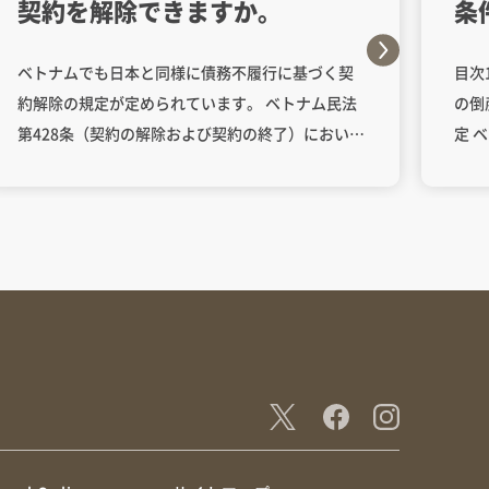
契約を解除できますか。
条
ベトナムでも日本と同様に債務不履行に基づく契
目次
約解除の規定が定められています。 ベトナム民法
の倒
第428条（契約の解除および契約の終了）におい
定 ベトナム商法第178条によれば、加工契約にお
て、当事者は、他方当事者が契約に基づく義務を
いて
重大に履行しない場合に契約を解除する権利を有
す。
すると規定されています。 また、商法第294条
加工
（商業契約の解除）も同様の規定があり、債務者
して
が契約義務を履行しない、または遅延した場合に
め、
契約解除を認める条文があります。
明記
でも
います。 民法第96条1
基づ
加工
よれ