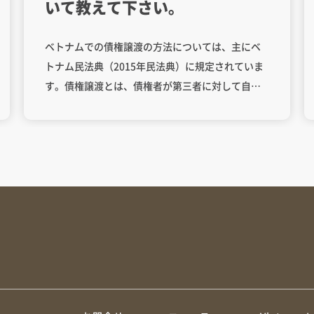
いて教えて下さい。
ベトナムでの債権譲渡の方法については、主にベ
トナム民法典（2015年民法典）に規定されていま
す。債権譲渡とは、債権者が第三者に対して自分
の債権を譲渡することを指します。 以下は、ベト
ナムでの債権譲渡に関する手続きの基本的な流れ
と関連する規定です。 目次1. 債権譲渡の法的根拠
2. 債権譲渡の手続き3. 債権譲渡における制限事項
4. 必要書類 ベトナム民法典第365条～第371条にお
いて、債権譲渡に関する詳細な規定が示されてい
ます。 第365条では、債権者は、法律で禁止され
ていない限り、第三者に債権を譲渡する権利を持
つことが明確にされています。 債権譲渡を行う場
合、以下のステップを踏む必要があります。 譲渡
契約の締結：債権者（譲渡人）と第三者（譲受