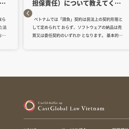
は
担保責任）について教えてくだ
さい。
取ら
ベトナムでは「請負」契約は民法上の契約形態と
た法
して定められて おらず、ソフトウェアの納品は売
おい
買又は委任契約のいずれか となります。 基本的
りま
に、貴社はソフトウェアをデータで納品されてい
を購
る と思いますので、物品売買を前提とするベトナ
10
ム法では 売買には明確に該当しません。 売買につ
は、
いては、以下のとおりの保証規定があります。 ①
規定
民事法2005年、第445条～448条：
す。
http://www.moj.go.jp/content/000111329.pdf
n）」
※物品売買について保証合意がある場合、保証期
によ
間中、物品の保証義務あり。 ②商法、第49条：
的と
「第49条 （物品に対する保証義務） 1. 売買された
う。
物品に保証が付される場合、売主は［当該保証 に
行
おいて］合意した内容及び期間に従い当該物品に