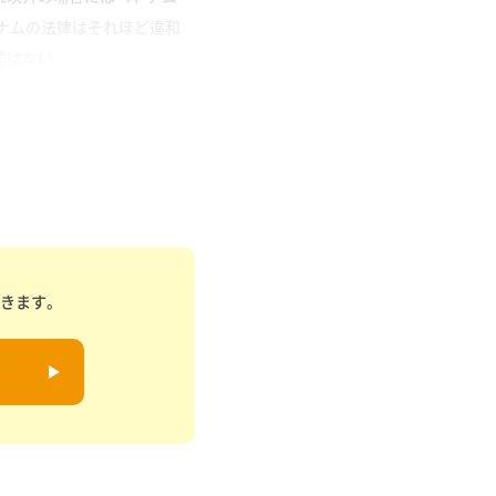
ナムの法律はそれほど違和
ない...
できます。