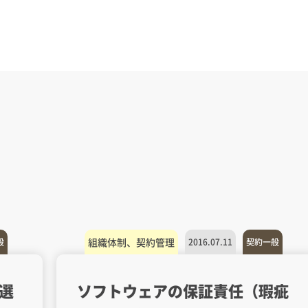
組織体制、契約管理
般
2016.07.11
契約一般
選
ソフトウェアの保証責任（瑕疵