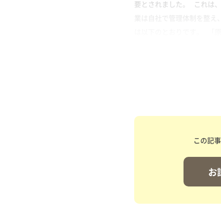
要とされました。 これは
業は自社で管理体制を整え
は以下のとおりです。 「原
この記事
お