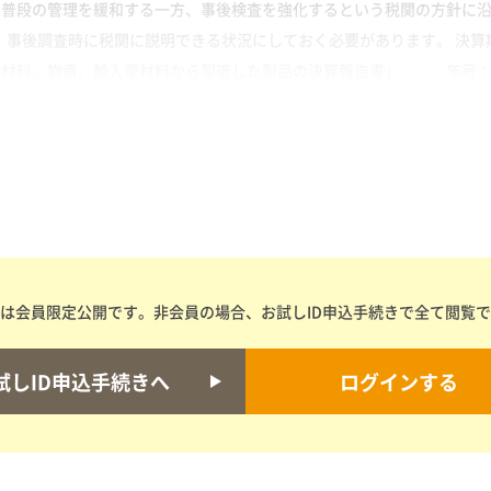
、普段の管理を緩和する一方、事後検査を強化するという税関の方針に沿
、事後調査時に税関に説明できる状況にしておく必要があります。 決算
材料、物資、輸入原材料から製造した製品の決算報告書」 年号：〇〇 
は会員限定公開です。非会員の場合、お試しID申込手続きで全て閲覧
試しID申込手続きへ
ログインする