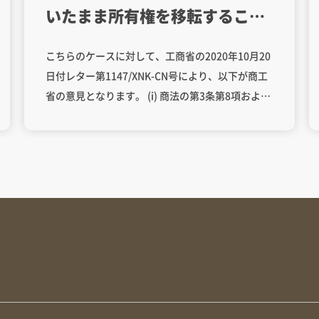
いたまま所有権を移転すること
の可否
こちらのケースに対して、工商省の2020年10月20
日付レター第1147/XNK-CN号により、以下が商工
省の意見となります。 (i) 商法の第3条第8項および
通達第38/2015/TT-BTC号の第91条第8項により、
保税倉庫での所有権移転は、物品売買とみなされ
ます。 参考条文： LAW ON COMMERCIAL Article
3. Interpretation of terms 8. Purchase and sale
of goods means a commercial activity whereby
the seller is obliged to deliver goods, to
transfer ownership in goods to the purchaser
and to receive payment; and whereby the
purchaser is obliged to pay the seller and to
receive delivery of and ownership in the goods
in accordance with an agreement. CIRCULAR