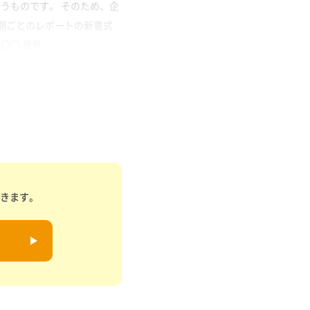
うものです。 そのため、企
期ごとのレポートの新書式
番号 ...
できます。