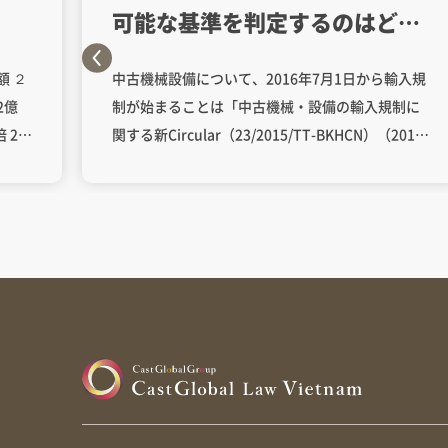
可能な基準を判定するのはどの
ような機関ですか。
中古機械設備について、2016年7月1日から輸入規
2億
制が始まることは「中古機械・設備の輸入規制に
関する新Circular（23/2015/TT-BKHCN）（2015
年11月13日付）」で記載のとおりです。 では、
1億円）
この輸入が認められる2つ目の要件である以下の要
件は、ベトナムではどのような機関が判定するの
０
でしょうか。 ②ベトナム国家技術基準・国家規格
での検
又は安全・省エネ及び環境保護に関するG7各国の
参
同等の基準に基づき製造された機械・設備である
D
こと この点、Circular23では、以下のように定め
 追
られています。 Article 10. Inspecting used
０
equipment 2. Inspecting bodies: a) Inspecting
企業で
bodies that issue inspection certificates
ハ
mentioned in Clause 1 of this Article include: –