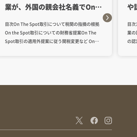
業が、外国の親会社名義でOn
や
The Spot取引（みなし輸出入通
だ
目次On The Spot取引について税関の指摘の根拠
目次
関）をすることの制限について
On the Spot取引についての財務省提案On The
業の
（2023年の財務省改正案を含
Spot取引の適用外提案に従う関税変更など On
の認定決
む。）
The Spot取引（みなし輸出入通関）とは、ベトナ
（法律
ム国内で物流を行う際に商流上は間に外国企業が
条件
介在する場合や、輸出加工企業（EPE）・非関税地
下「
域に属する企業との取引を行う場合に適用される
がで
通関制度です。 ベトナム国内で輸出入手続が完結
類の
することになり、国内輸送が可能となるため、輸
れ、
送コストや短納期での物流が可能となるメリット
書類
があります。 過去、外国に籍を持つ外国企業につ
す。 2 年連続で税関、税務に関する法令を遵守す
いて、この形態でのOn The Spot取引は認められ
るこ
てきました。 しかしながら、近年、税関よりベト
と 
ナムに子会社や拠点を持つ企業がOn The Spot取
関機