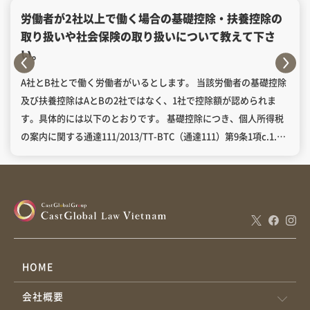
労働者が2社以上で働く場合の基礎控除・扶養控除の
取り扱いや社会保険の取り扱いについて教えて下さ
い。
A社とB社とで働く労働者がいるとします。 当該労働者の基礎控除
及び扶養控除はAとBの2社ではなく、1社で控除額が認められま
す。具体的には以下のとおりです。 基礎控除につき、個人所得税
の案内に関する通達111/2013/TT-BTC（通達111）第9条1項c.1.1
号によれば、給与、賃金、および事業から複数の所得源を持って
いる納税者は、基礎控除を1社でのみ計算します。 本件の場合、1
労働者がAとBの２社と労働契約を締結し、2社から給料をもらう場
合、A又はBの1社のみで基礎控除を計算することになります。 扶
養控除につき、通達111第9条１項c.2.4号によれば、１扶養者は１
納税者に1回の控除のみ計算されます。 本件の場合、1労働者がA
とBの２社と労働契約を締結し、2社から給料をもらい、扶養者が
HOME
いる場合、労働者がA社又はB社を選択して、その会社で扶養者を
会社概要
登録して、扶養控除を計算します。 なお、複数の所得源を持って