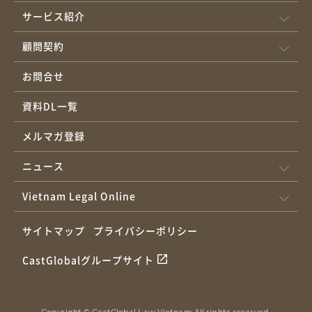
いる納税者が基礎控除及び扶養控除を同所で計算しなければなら
サービス紹介
ないという規定はなく、ハノイ市の公文書34683/CT-TTHTも2社と
の3ヵ月以上の労働契約を締結する納税者が基礎控除を1社で、扶
顧問契約
養控除を他の会社で計算できるということを案内しました。 本件
お問合せ
の場合には、労働者が基礎控除と扶養控除をAかBかの1社で一緒に
計算することもできますし、又は、基礎控除をAかBかの1社で、扶
資料DL一覧
養控除を2社目で計算することもできると考えます。 労働者が会
社にPITの調整申告を委任し、会社が労働者の代わりに、税務局で
メルマガ登録
PITの調整申告を行うことはよく見られます。 もっとも、2社との3
ニュース
ヵ月以上の労働契約する労働者のPITの調整申告は会社に委任され
る対象とならないため、当該労働者は税務局に対してPITの調整申
Vietnam Legal Online
告を自分で直接行います（PITの調整申告を案内する公文書
883/TCT-DNNCN第I目1.と3.、政令126/2020/ND-CP第8条6号d参
サイトマップ
プライバシーポリシー
照）。 決定書595/QĐ-BHXH第42条1項によれば、１労働者が2つ
以上の会社と労働契約書を同時に締結する場合、労働者と当該会
CastGlobalグループサイト
社は、一番目の会社と締結する労働契約に従い強制的な社会保険
料＋失業保険料を一社で納付し、給料が一番高い労働契約に従い
Copyright © CastGlobal Law Vietnam All rights reserved.