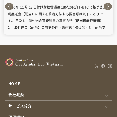
2010 年 11 月 18 日付け財務省通達 186/2010/TT-BTC に基づき、
利益送金（配当）に関する算定方法や必要書類は以下のとりで
す。 目次1. 海外送金可能利益の算定方法（配当可能限度額）
2. 海外送金（配当）の前提条件（通達第４条１項）3. 配当でき
ないケース（通達第３条３項）4. 配当送金の時期5. 必要書類
5.1 税務当局への提出書類5.2 銀行への提出書類 会計年度ごと
に海外へ送金できる利益は、次の式で算定されます（通達第３条
１項）。 加算 減算 – 当該年度の監査済財務諸表および法人税確定
申告に基づき、外国投資家が直接投資活動から得た当期利益 – 前
年度から繰り越された未配当利益などその他の利益 – 外国投資家
が (a) ベトナム国内で再投資に充当すると約束した金額 (b) ベトナ
ムでの生産・事業活動費に充当した金額 (c) 外国投資家個人の必要
HOME
経費として使用した金額 外国投資家は、以下の条件をすべて満た
会社概要
したうえで、会計年度終了後に当該年度の利益を海外に送金でき
ます。 投資先企業が、法令に従いベトナム政府への財務上の義務
サービス紹介
（納税等）を完了していること。 当該年度の監査済財務諸表
（Audit Report）および法人税確定申告書を税務当局へ提出済み