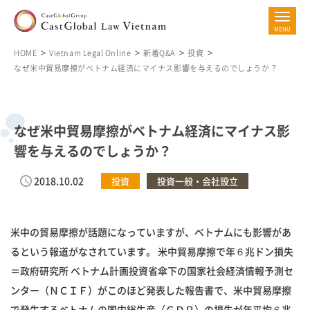
HOME
Vietnam Legal Online
新着Q&A
投資
なぜ米中貿易摩擦がベトナム経済にマイナス影響を与えるのでしょうか？
なぜ米中貿易摩擦がベトナム経済にマイナス影
響を与えるのでしょうか？
2018.10.02
投資
投資一般・会社設立
米中の貿易摩擦が話題になっていますが、ベトナムにも影響があ
るという報道がなされています。 米中貿易摩擦で年６兆ドン損失
＝政府研究所 ベトナム計画投資省傘下の国家社会経済情報予測セ
ンター（ＮＣＩＦ）がこのほど発表した報告書で、米中貿易摩擦
で発生するベトナムの国内総生産（ＧＤＰ）の損失が年平均６兆