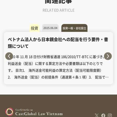
RELATED ARTICLE
投資
2025.06.04
投資一般・会社設立
ベトナム法人から日本親会社への配当を行う要件・書
類について
2010 年 11 月 18 日付け財務省通達 186/2010/TT-BTC に基づき、
利益送金（配当）に関する算定方法や必要書類は以下のとりで
す。 目次1. 海外送金可能利益の算定方法（配当可能限度額）
2. 海外送金（配当）の前提条件（通達第４条１項）3. 配当でき
ないケース（通達第３条３項）4. 配当送金の時期5. 必要書類
5.1 税務当局への提出書類5.2 銀行への提出書類 会計年度ごと
に海外へ送金できる利益は、次の式で算定されます（通達第３条
１項）。 加算 減算 – 当該年度の監査済財務諸表および法人税確定
申告に基づき、外国投資家が直接投資活動から得た当期利益 – 前