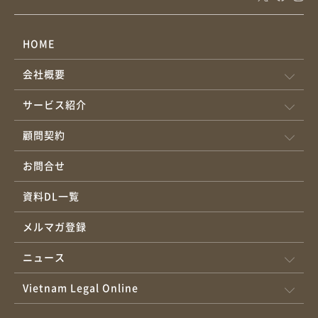
年度から繰り越された未配当利益などその他の利益 – 外国投資家
が (a) ベトナム国内で再投資に充当すると約束した金額 (b) ベトナ
ムでの生産・事業活動費に充当した金額 (c) 外国投資家個人の必要
HOME
経費として使用した金額 外国投資家は、以下の条件をすべて満た
会社概要
したうえで、会計年度終了後に当該年度の利益を海外に送金でき
ます。 投資先企業が、法令に従いベトナム政府への財務上の義務
サービス紹介
（納税等）を完了していること。 当該年度の監査済財務諸表
（Audit Report）および法人税確定申告書を税務当局へ提出済み
顧問契約
であること。 当該年度の監査済財務諸表で損失が計上され、法人
お問合せ
税法上の繰越欠損を控除した後も累積損失が残る場合、その年度
の利益は配当（海外送金）できません。 投資先企業が上記の財務
資料DL一覧
義務を履行し、監査済財務諸表と法人税確定申告書を税務当局に
提出した後、原則として毎会計年度末に利益を海外へ送金するこ
メルマガ登録
とが認められます。 送金予定日の少なくとも ７営業日前 まで
ニュース
に、投資先企業を通じて、または直接、以下を提出します（通達
添付フォーム使用）。 海外利益送金通知書（定型フォーム） 取締
Vietnam Legal Online
役会議事録／利益分配決議書 銀行の内部規定により追加書類を求
められる場合がありますが、通常は以下が必要です。 海外利益送