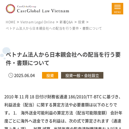
HOME
Vietnam Legal Online
新着Q&A
投資
ベトナム法人から日本親会社への配当を行う要件・書類について
ベトナム法人から日本親会社への配当を行う要
件・書類について
2025.06.04
投資
投資一般・会社設立
2010 年 11 月 18 日付け財務省通達 186/2010/TT-BTC に基づき、
利益送金（配当）に関する算定方法や必要書類は以下のとりで
す。 1. 海外送金可能利益の算定方法（配当可能限度額） 会計年
度ごとに海外へ送金できる利益は、次の式で算定されます（通達
第３条１項）。 加算 減算 - 当該年度の監査済財務諸表および法人