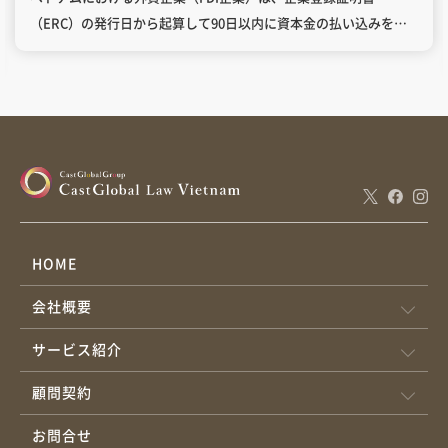
（ERC）の発行日から起算して90日以内に資本金の払い込みを完
了する必要があるとされています。これは、ベトナム企業法
（Enterprise Law 2020）に基づき原則的に適用されるルールで
す。 ただし、投資登録証明書（IRC）等に別途スケジュールが定め
られている場合や、投資対象の特性によって特別な要件が付され
ているケースもございます。実際に投資プロジェクトを進める際
は、IRCの内容や当局からの通知をあらためてご確認いただくこと
をおすすめします。 一般的には「ERC発行から90日」ルールが適
用されます。 IRCに特段の払込スケジュールが定められている場合
や別の許可が必要なケースもあるため、最終的にはIRCや関連規定
HOME
の確認が必須です。 払込期限を過ぎた場合、行政処分やERC・IRC
会社概要
の取り消し・修正を求められるリスクがあるため要注意です。 (1)
資本金専用口座（Capital Account）の開設 外資企業は、ベトナム
サービス紹介
国内銀行に資本金専用口座を開設し、出資者からの資本金は原則
としてこの口座を通じて受領しなければなりません。通常口座と
顧問契約
区別し、外貨管理を適正に行うための規定となっています。 (2) 送
お問合せ
金時の目的表記 日本からベトナムへ送金する際は、送金目的を