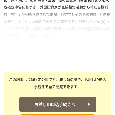
税確定申告に基づき、外国投資家が直接投資活動から得た当期利
益 - 前年度から繰り越された未配当利益などその他の利益 - 外国投
資家が (a) ベトナム国内で再投資に充当すると約束した金額 (b) ベ
トナムでの生産・事業活動費に充当した金額 (c) 外国投資家個人の
必要経費として使用した金額 ...
この記事は会員限定公開です。非会員の場合、お試しID申込
手続きで全て閲覧できます。
お試しID申込手続きへ