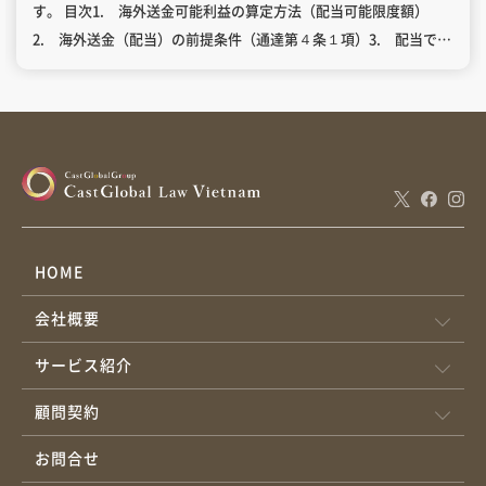
す。 目次1. 海外送金可能利益の算定方法（配当可能限度額）
2. 海外送金（配当）の前提条件（通達第４条１項）3. 配当でき
ないケース（通達第３条３項）4. 配当送金の時期5. 必要書類
5.1 税務当局への提出書類5.2 銀行への提出書類 会計年度ごと
に海外へ送金できる利益は、次の式で算定されます（通達第３条
１項）。 加算 減算 – 当該年度の監査済財務諸表および法人税確定
申告に基づき、外国投資家が直接投資活動から得た当期利益 – 前
年度から繰り越された未配当利益などその他の利益 – 外国投資家
が (a) ベトナム国内で再投資に充当すると約束した金額 (b) ベトナ
ムでの生産・事業活動費に充当した金額 (c) 外国投資家個人の必要
HOME
経費として使用した金額 外国投資家は、以下の条件をすべて満た
会社概要
したうえで、会計年度終了後に当該年度の利益を海外に送金でき
ます。 投資先企業が、法令に従いベトナム政府への財務上の義務
サービス紹介
（納税等）を完了していること。 当該年度の監査済財務諸表
（Audit Report）および法人税確定申告書を税務当局へ提出済み
顧問契約
であること。 当該年度の監査済財務諸表で損失が計上され、法人
お問合せ
税法上の繰越欠損を控除した後も累積損失が残る場合、その年度