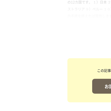
の12カ国です。 １）日本 
ストラリア ９）ペルー １
内手続を終えれば発効します
この記事
お