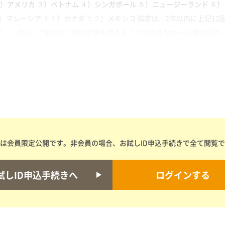
２）アメリカ ３）ベトナム ４）シンガポール ５）ニュージーランド ６）
０）マレーシア １１）カナダ １２）メキシコ 協定は、2年以内に上記1
。 しかし、2年以内に国内手続を終えることができなかった場合には、12
は会員限定公開です。非会員の場合、お試しID申込手続きで全て閲覧
試しID申込手続きへ
ログインする