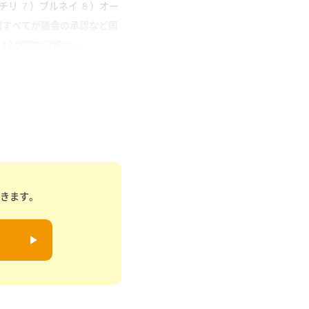
チリ ７）ブルネイ ８）オー
2国すべてが議会の承認など国
か国のGDP＝...
できます。