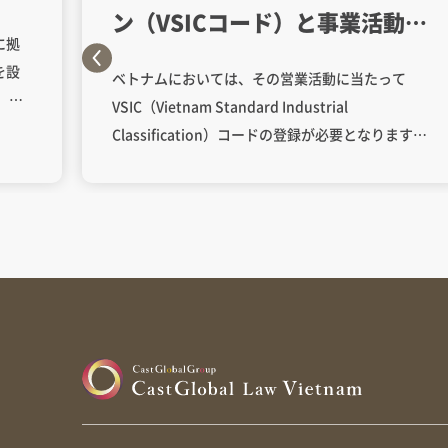
ン（VSICコード）と事業活動に
に拠
ついて教えてください。
を設
ベトナムにおいては、その営業活動に当たって
、以
VSIC（Vietnam Standard Industrial
Classification）コードの登録が必要となります。
VSICコードは企業がどのような事業活動を行うか
く）
申告し登録するもので、VSICコードの詳細につい
ては、決定27/2018/QD-TTg号（以下、「決定27
当局
号」といいます）に記載されています。 これに加
なく
えて外資企業はCPC（Certificate of Professional
すの
Competence）コードの登録が必要となります。
同政
CPCコードとは、ベトナムがWTO（世界貿易機
手
構）に加盟する際にした、サービス分野に関して
をの
外国投資家に対して一定の市場開放をする旨のコ
きを
ミットメント（通称「WTOコミットメント」とい
が経
われるものです）中で使われている番号のことで