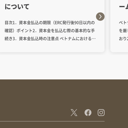
について
ー
1
目次1．資本金払込の期限（ERC発行後90日以内の
ベト
心
確認）ポイント2．資本金を払込む際の基本的な手
を厳
続き3．資本金払込時の注意点 ベトナムにおける外
おり
資企業（FDI企業）は、企業登録証明書（ERC）の
（1
発行日から起算して90日以内に資本金の払い込み
確化
を完了する必要があるとされています。これは、
（と
ベトナム企業法（Enterprise Law 2020）に基づき
にゲ
原則的に適用されるルールです。 ただし、投資登
ント
録証明書（IRC）等に別途スケジュールが定められ
かい
ている場合や、投資対象の特性によって特別な要
やア
件が付されているケースもございます。実際に投
境オ
資プロジェクトを進める際は、IRCの内容や当局か
提供
らの通知をあらためてご確認いただくことをおす
され
すめします。 一般的には「ERC発行から90日」ル
件・