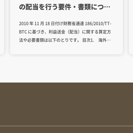
の配当を行う要件・書類につい
て
2010 年 11 月 18 日付け財務省通達 186/2010/TT-
BTC に基づき、利益送金（配当）に関する算定方
法や必要書類は以下のとりです。 目次1. 海外送
金可能利益の算定方法（配当可能限度額）2. 海外
送金（配当）の前提条件（通達第４条１項）3. 配
当できないケース（通達第３条３項）4. 配当送金
の時期5. 必要書類5.1 税務当局への提出書類
5.2 銀行への提出書類 会計年度ごとに海外へ送金
できる利益は、次の式で算定されます（通達第３
条１項）。 加算 減算 – 当該年度の監査済財務諸表
および法人税確定申告に基づき、外国投資家が直
接投資活動から得た当期利益 – 前年度から繰り越
された未配当利益などその他の利益 – 外国投資家
が (a) ベトナム国内で再投資に充当すると約束した