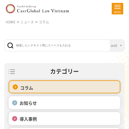
HOME
ニュース
コラム
カテゴリー
コラム
お知らせ
導入事例