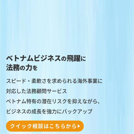
ベトナムビジネス
飛躍
の
に
法務
力
の
を
スピード・柔軟さを求められる海外事業に
対応した法務顧問サービス
ベトナム特有の潜在リスクを抑えながら、
ビジネスの成長を強力にバックアップ
クイック相談はこちらから