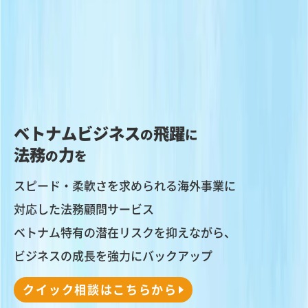
ベトナムビジネス
飛躍
の
に
法務
力
の
を
スピード・柔軟さを求められる海外事業に
対応した法務顧問サービス
ベトナム特有の潜在リスクを抑えながら、
ビジネスの成長を強力にバックアップ
クイック相談はこちらから