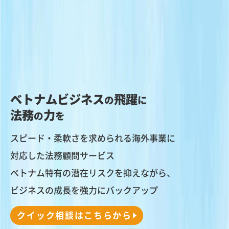
ベトナムビジネス
飛躍
の
に
法務
力
の
を
スピード・柔軟さを求められる海外事業に
対応した法務顧問サービス
ベトナム特有の潜在リスクを抑えながら、
ビジネスの成長を強力にバックアップ
クイック相談はこちらから